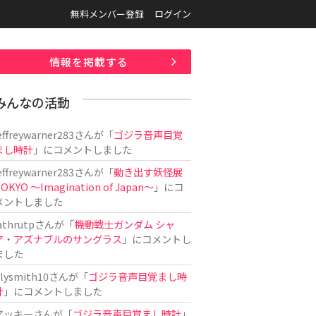
無料メンバー登録
ログイン
情報を掲載する
みんなの活動
effreywarner283
さんが「
ゴジラ音声目覚
まし時計
」にコメントしました
effreywarner283
さんが「
動き出す妖怪展
OKYO 〜Imagination of Japan〜
」にコ
メントしました
athrutp
さんが「
機動戦士ガンダム シャ
ア・アズナブルのサングラス
」にコメントし
ました
ilysmith10
さんが「
ゴジラ音声目覚まし時
計
」にコメントしました
アッキー
さんが「
ゴジラ音声目覚まし時計
」