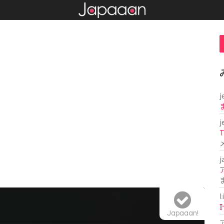
j
j
T
j
l
Japaaan!