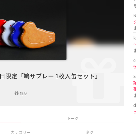
R
k
〜
c
の日限定「鳩サブレー 1枚入缶セット」
x
商品
d
トーク
カテゴリー
タグ