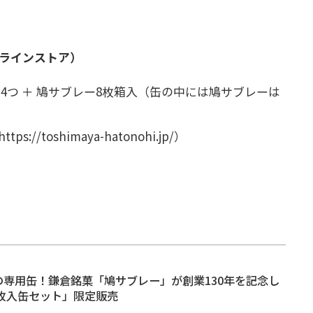
ンラインストア）
4つ ＋ 鳩サブレー8枚箱入（缶の中には鳩サブレーは
/toshimaya-hatonohi.jp/）
の専用缶！鎌倉銘菓「鳩サブレー」が創業130年を記念し
1枚入缶セット」限定販売