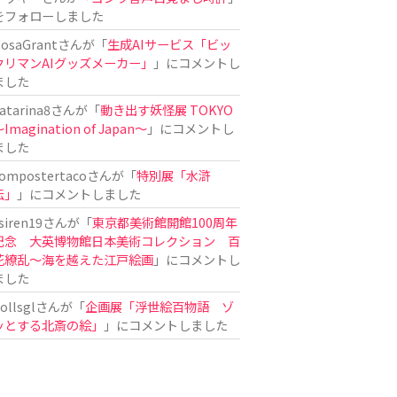
をフォローしました
osaGrant
さんが「
生成AIサービス「ビッ
クリマンAIグッズメーカー」
」にコメントし
ました
atarina8
さんが「
動き出す妖怪展 TOKYO
Imagination of Japan〜
」にコメントし
ました
ompostertaco
さんが「
特別展「水滸
伝」
」にコメントしました
siren19
さんが「
東京都美術館開館100周年
記念 大英博物館日本美術コレクション 百
花繚乱～海を越えた江戸絵画
」にコメントし
ました
ollsgl
さんが「
企画展「浮世絵百物語 ゾ
ッとする北斎の絵」
」にコメントしました