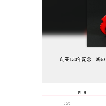
創業130年記念 鳩
情 報
発売日