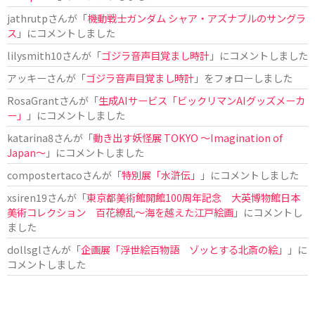
jathrutp
さんが「
機動戦士ガンダム シャア・アズナブルのサングラ
ス
」にコメントしました
lilysmith10
さんが「
ゴジラ音声目覚まし時計
」にコメントしました
アッキー
さんが「
ゴジラ音声目覚まし時計
」をフォローしました
RosaGrant
さんが「
生成AIサービス「ビックリマンAIグッズメーカ
ー」
」にコメントしました
katarina8
さんが「
動き出す妖怪展 TOKYO 〜Imagination of
Japan〜
」にコメントしました
compostertaco
さんが「
特別展「水滸伝」
」にコメントしました
xsiren19
さんが「
東京都美術館開館100周年記念 大英博物館日本
美術コレクション 百花繚乱～海を越えた江戸絵画
」にコメントし
ました
dollsgl
さんが「
企画展「浮世絵百物語 ゾッとする北斎の絵」
」に
コメントしました