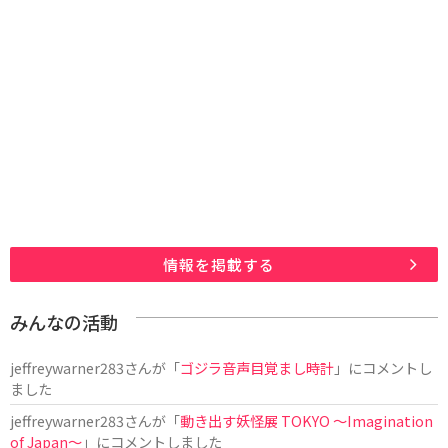
情報を掲載する
みんなの活動
jeffreywarner283
さんが「
ゴジラ音声目覚まし時計
」にコメントし
ました
jeffreywarner283
さんが「
動き出す妖怪展 TOKYO 〜Imagination
of Japan〜
」にコメントしました