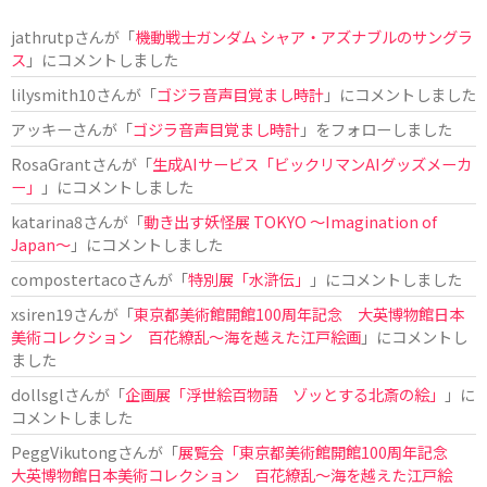
jathrutp
さんが「
機動戦士ガンダム シャア・アズナブルのサングラ
ス
」にコメントしました
lilysmith10
さんが「
ゴジラ音声目覚まし時計
」にコメントしました
アッキー
さんが「
ゴジラ音声目覚まし時計
」をフォローしました
RosaGrant
さんが「
生成AIサービス「ビックリマンAIグッズメーカ
ー」
」にコメントしました
katarina8
さんが「
動き出す妖怪展 TOKYO 〜Imagination of
Japan〜
」にコメントしました
compostertaco
さんが「
特別展「水滸伝」
」にコメントしました
xsiren19
さんが「
東京都美術館開館100周年記念 大英博物館日本
美術コレクション 百花繚乱～海を越えた江戸絵画
」にコメントし
ました
dollsgl
さんが「
企画展「浮世絵百物語 ゾッとする北斎の絵」
」に
コメントしました
PeggVikutong
さんが「
展覧会「東京都美術館開館100周年記念
大英博物館日本美術コレクション 百花繚乱〜海を越えた江戸絵