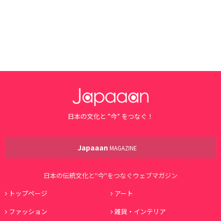
日本の文化と ”今” をつなぐ！
Japaaan
MAGAZINE
日本の伝統文化と"今"をつなぐウェブマガジン
トップページ
アート
ファッション
雑貨・インテリア