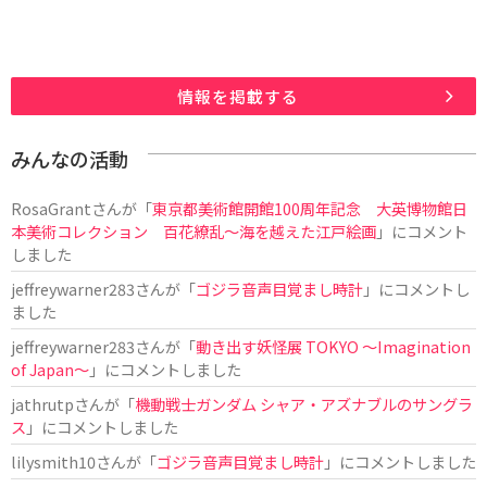
情報を掲載する
みんなの活動
RosaGrant
さんが「
東京都美術館開館100周年記念 大英博物館日
本美術コレクション 百花繚乱～海を越えた江戸絵画
」にコメント
しました
jeffreywarner283
さんが「
ゴジラ音声目覚まし時計
」にコメントし
ました
jeffreywarner283
さんが「
動き出す妖怪展 TOKYO 〜Imagination
of Japan〜
」にコメントしました
jathrutp
さんが「
機動戦士ガンダム シャア・アズナブルのサングラ
ス
」にコメントしました
lilysmith10
さんが「
ゴジラ音声目覚まし時計
」にコメントしました