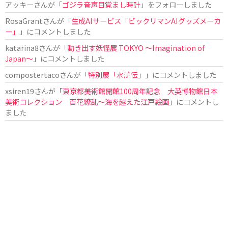
アッキー
さんが「
ゴジラ音声目覚まし時計
」をフォローしました
RosaGrant
さんが「
生成AIサービス「ビックリマンAIグッズメーカ
ー」
」にコメントしました
katarina8
さんが「
動き出す妖怪展 TOKYO 〜Imagination of
Japan〜
」にコメントしました
compostertaco
さんが「
特別展「水滸伝」
」にコメントしました
xsiren19
さんが「
東京都美術館開館100周年記念 大英博物館日本
美術コレクション 百花繚乱～海を越えた江戸絵画
」にコメントし
ました