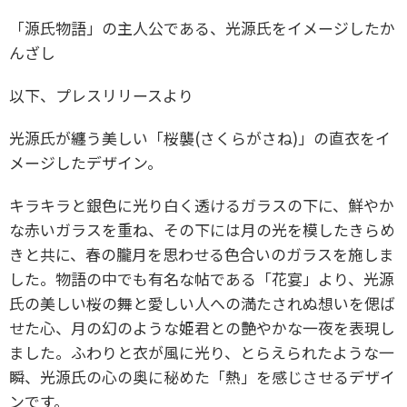
「源氏物語」の主人公である、光源氏をイメージしたか
んざし
以下、プレスリリースより
光源氏が纏う美しい「桜襲(さくらがさね)」の直衣をイ
メージしたデザイン。
キラキラと銀色に光り白く透けるガラスの下に、鮮やか
な赤いガラスを重ね、その下には月の光を模したきらめ
きと共に、春の朧月を思わせる色合いのガラスを施しま
した。物語の中でも有名な帖である「花宴」より、光源
氏の美しい桜の舞と愛しい人への満たされぬ想いを偲ば
せた心、月の幻のような姫君との艶やかな一夜を表現し
ました。ふわりと衣が風に光り、とらえられたような一
瞬、光源氏の心の奥に秘めた「熱」を感じさせるデザイ
ンです。