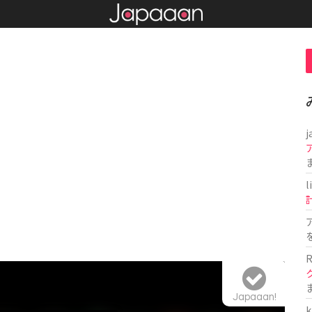
j
l
R
Japaaan!
k