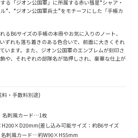
する「ジオン公国軍」に所属する赤い彗星“シャア・
ラル”、“ジオン公国軍兵士”をモチーフにした「手帳カ
れるB6サイズの手帳の本冊やお気に入りのノート、
いずれも落ち着きのある色合いで、前面に大きくそれ
ています。また、ジオン公国軍のエンブレムが刻印さ
装飾や、それぞれの部隊名が箔押しされ、豪華な仕上が
送料・手数料別途)
、名刺風カード…1枚
200×D20mm
(差し込み可能サイズ：約B6サイズ
、
名刺風カード…約W90×H55mm