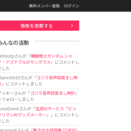
無料メンバー登録
ログイン
情報を掲載する
みんなの活動
athrutp
さんが「
機動戦士ガンダム シャ
ア・アズナブルのサングラス
」にコメントし
ました
ilysmith10
さんが「
ゴジラ音声目覚まし時
計
」にコメントしました
アッキー
さんが「
ゴジラ音声目覚まし時計
」
をフォローしました
osaGrant
さんが「
生成AIサービス「ビッ
クリマンAIグッズメーカー」
」にコメントし
ました
atarina8
さんが「
動き出す妖怪展 TOKYO