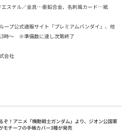
リエステル／金具…亜鉛合金、
名刺風カード…紙
ループ公式通販サイト「プレミアムバンダイ」
、他
火)13時〜 ※準備数に達し次第終了
式会社
るぞ！アニメ「機動戦士ガンダム」より、ジオン公国軍
がモチーフの手帳カバー3種が発売