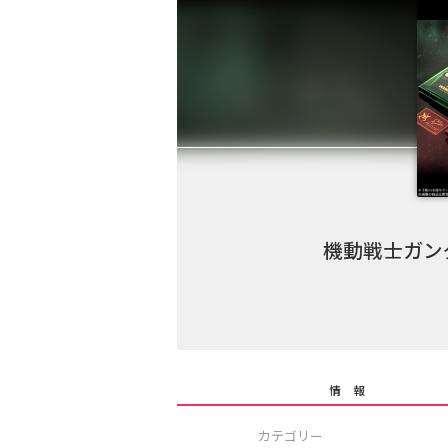
機動戦士ガン
情 報
カテゴリー