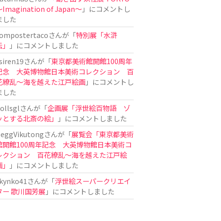
Imagination of Japan〜
」にコメントし
ました
ompostertaco
さんが「
特別展「水滸
伝」
」にコメントしました
siren19
さんが「
東京都美術館開館100周年
記念 大英博物館日本美術コレクション 百
花繚乱～海を越えた江戸絵画
」にコメントし
ました
ollsgl
さんが「
企画展「浮世絵百物語 ゾ
ッとする北斎の絵」
」にコメントしました
eggVikutong
さんが「
展覧会「東京都美術
館開館100周年記念 大英博物館日本美術コ
レクション 百花繚乱〜海を越えた江戸絵
画」
」にコメントしました
kynko41
さんが「
浮世絵スーパークリエイ
ター 歌川国芳展
」にコメントしました