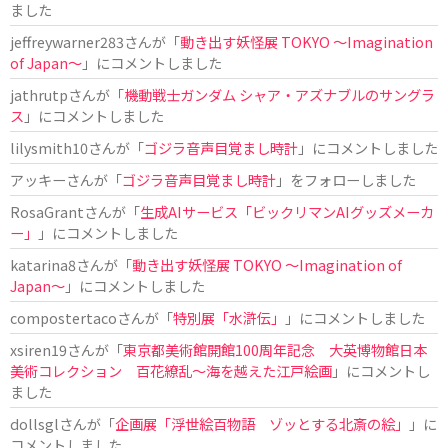
ました
jeffreywarner283
さんが「
動き出す妖怪展 TOKYO 〜Imagination
of Japan〜
」にコメントしました
jathrutp
さんが「
機動戦士ガンダム シャア・アズナブルのサングラ
ス
」にコメントしました
lilysmith10
さんが「
ゴジラ音声目覚まし時計
」にコメントしました
アッキー
さんが「
ゴジラ音声目覚まし時計
」をフォローしました
RosaGrant
さんが「
生成AIサービス「ビックリマンAIグッズメーカ
ー」
」にコメントしました
katarina8
さんが「
動き出す妖怪展 TOKYO 〜Imagination of
Japan〜
」にコメントしました
compostertaco
さんが「
特別展「水滸伝」
」にコメントしました
xsiren19
さんが「
東京都美術館開館100周年記念 大英博物館日本
美術コレクション 百花繚乱～海を越えた江戸絵画
」にコメントし
ました
dollsgl
さんが「
企画展「浮世絵百物語 ゾッとする北斎の絵」
」に
コメントしました