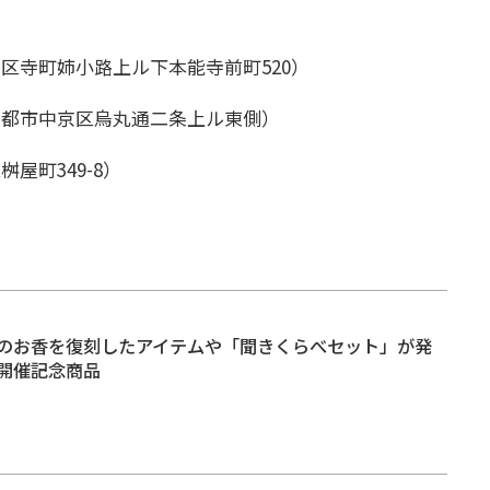
区寺町姉小路上ル下本能寺前町520）
京都市中京区烏丸通二条上ル東側）
屋町349-8）
のお香を復刻したアイテムや「聞きくらべセット」が発
開催記念商品