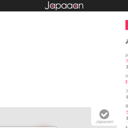
j
l
R
Japaaan!
k