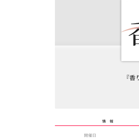
『香
情 報
開催日