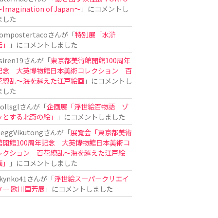
Imagination of Japan〜
」にコメントし
ました
ompostertaco
さんが「
特別展「水滸
伝」
」にコメントしました
siren19
さんが「
東京都美術館開館100周年
記念 大英博物館日本美術コレクション 百
花繚乱～海を越えた江戸絵画
」にコメントし
ました
ollsgl
さんが「
企画展「浮世絵百物語 ゾ
ッとする北斎の絵」
」にコメントしました
eggVikutong
さんが「
展覧会「東京都美術
館開館100周年記念 大英博物館日本美術コ
レクション 百花繚乱〜海を越えた江戸絵
画」
」にコメントしました
kynko41
さんが「
浮世絵スーパークリエイ
ター 歌川国芳展
」にコメントしました