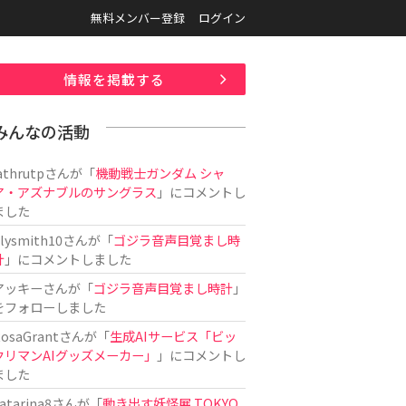
無料メンバー登録
ログイン
情報を掲載する
みんなの活動
athrutp
さんが「
機動戦士ガンダム シャ
ア・アズナブルのサングラス
」にコメントし
ました
ilysmith10
さんが「
ゴジラ音声目覚まし時
計
」にコメントしました
アッキー
さんが「
ゴジラ音声目覚まし時計
」
をフォローしました
osaGrant
さんが「
生成AIサービス「ビッ
クリマンAIグッズメーカー」
」にコメントし
ました
atarina8
さんが「
動き出す妖怪展 TOKYO