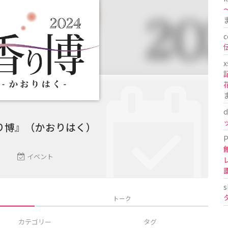
〜
c
x
d
り博』（かおりはく）
P
イベント
s
トーク
カテゴリー
タグ