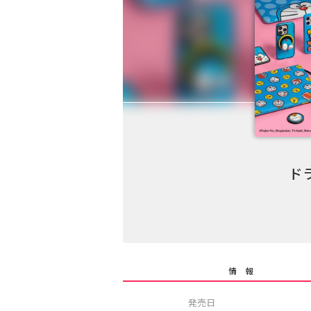
ドラ
情 報
発売日