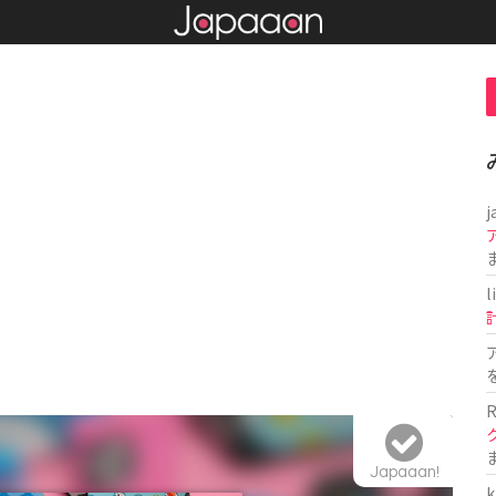
j
l
R
Japaaan!
k