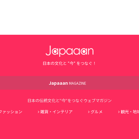
日本の文化と ”今” をつなぐ！
Japaaan
MAGAZINE
日本の伝統文化と"今"をつなぐウェブマガジン
ファッション
雑貨・インテリア
グルメ
観光・地