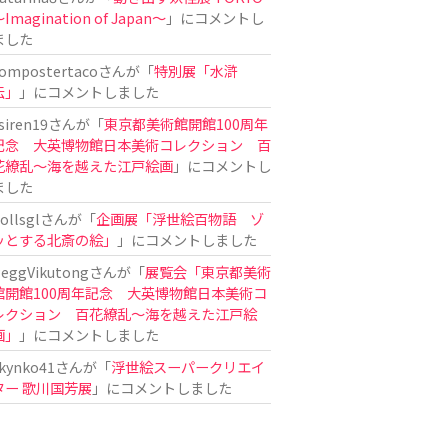
Imagination of Japan〜
」にコメントし
ました
ompostertaco
さんが「
特別展「水滸
伝」
」にコメントしました
siren19
さんが「
東京都美術館開館100周年
記念 大英博物館日本美術コレクション 百
花繚乱～海を越えた江戸絵画
」にコメントし
ました
ollsgl
さんが「
企画展「浮世絵百物語 ゾ
ッとする北斎の絵」
」にコメントしました
eggVikutong
さんが「
展覧会「東京都美術
館開館100周年記念 大英博物館日本美術コ
レクション 百花繚乱〜海を越えた江戸絵
画」
」にコメントしました
kynko41
さんが「
浮世絵スーパークリエイ
ター 歌川国芳展
」にコメントしました