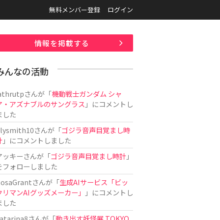
無料メンバー登録
ログイン
情報を掲載する
みんなの活動
athrutp
さんが「
機動戦士ガンダム シャ
ア・アズナブルのサングラス
」にコメントし
ました
ilysmith10
さんが「
ゴジラ音声目覚まし時
計
」にコメントしました
アッキー
さんが「
ゴジラ音声目覚まし時計
」
をフォローしました
osaGrant
さんが「
生成AIサービス「ビッ
クリマンAIグッズメーカー」
」にコメントし
ました
atarina8
さんが「
動き出す妖怪展 TOKYO