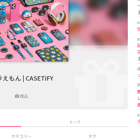
〜
c
x
d
えもん | CASETiFY
P
商品
s
トーク
カテゴリー
タグ