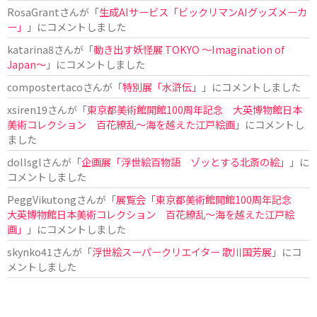
RosaGrant
さんが「
生成AIサービス「ビックリマンAIグッズメーカ
ー」
」にコメントしました
katarina8
さんが「
動き出す妖怪展 TOKYO 〜Imagination of
Japan〜
」にコメントしました
compostertaco
さんが「
特別展「水滸伝」
」にコメントしました
xsiren19
さんが「
東京都美術館開館100周年記念 大英博物館日本
美術コレクション 百花繚乱～海を越えた江戸絵画
」にコメントし
ました
dollsgl
さんが「
企画展「浮世絵百物語 ゾッとする北斎の絵」
」に
コメントしました
PeggVikutong
さんが「
展覧会「東京都美術館開館100周年記念
大英博物館日本美術コレクション 百花繚乱〜海を越えた江戸絵
画」
」にコメントしました
skynko41
さんが「
浮世絵スーパークリエイター 歌川国芳展
」にコ
メントしました