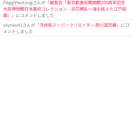
PeggVikutong
さんが「
展覧会「東京都美術館開館100周年記念
大英博物館日本美術コレクション 百花繚乱〜海を越えた江戸絵
画」
」にコメントしました
skynko41
さんが「
浮世絵スーパークリエイター 歌川国芳展
」にコ
メントしました