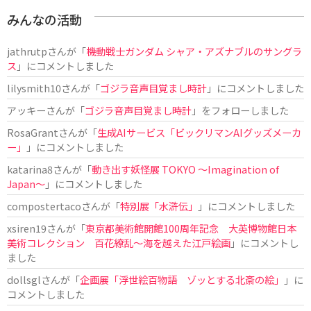
みんなの活動
jathrutp
さんが「
機動戦士ガンダム シャア・アズナブルのサングラ
ス
」にコメントしました
lilysmith10
さんが「
ゴジラ音声目覚まし時計
」にコメントしました
アッキー
さんが「
ゴジラ音声目覚まし時計
」をフォローしました
RosaGrant
さんが「
生成AIサービス「ビックリマンAIグッズメーカ
ー」
」にコメントしました
katarina8
さんが「
動き出す妖怪展 TOKYO 〜Imagination of
Japan〜
」にコメントしました
compostertaco
さんが「
特別展「水滸伝」
」にコメントしました
xsiren19
さんが「
東京都美術館開館100周年記念 大英博物館日本
美術コレクション 百花繚乱～海を越えた江戸絵画
」にコメントし
ました
dollsgl
さんが「
企画展「浮世絵百物語 ゾッとする北斎の絵」
」に
コメントしました