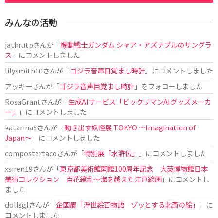
みんなの活動
jathrutp
さんが「
機動戦士ガンダム シャア・アズナブルのサングラ
ス
」にコメントしました
lilysmith10
さんが「
ゴジラ音声目覚まし時計
」にコメントしました
アッキー
さんが「
ゴジラ音声目覚まし時計
」をフォローしました
RosaGrant
さんが「
生成AIサービス「ビックリマンAIグッズメーカ
ー」
」にコメントしました
katarina8
さんが「
動き出す妖怪展 TOKYO 〜Imagination of
Japan〜
」にコメントしました
compostertaco
さんが「
特別展「水滸伝」
」にコメントしました
xsiren19
さんが「
東京都美術館開館100周年記念 大英博物館日本
美術コレクション 百花繚乱～海を越えた江戸絵画
」にコメントし
ました
dollsgl
さんが「
企画展「浮世絵百物語 ゾッとする北斎の絵」
」に
コメントしました