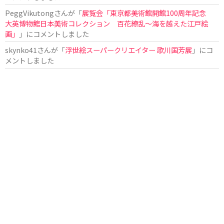
PeggVikutong
さんが「
展覧会「東京都美術館開館100周年記念
大英博物館日本美術コレクション 百花繚乱〜海を越えた江戸絵
画」
」にコメントしました
skynko41
さんが「
浮世絵スーパークリエイター 歌川国芳展
」にコ
メントしました