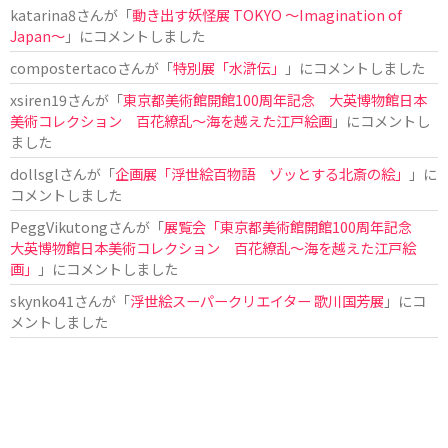
katarina8
さんが「
動き出す妖怪展 TOKYO 〜Imagination of
Japan〜
」にコメントしました
compostertaco
さんが「
特別展「水滸伝」
」にコメントしました
xsiren19
さんが「
東京都美術館開館100周年記念 大英博物館日本
美術コレクション 百花繚乱～海を越えた江戸絵画
」にコメントし
ました
dollsgl
さんが「
企画展「浮世絵百物語 ゾッとする北斎の絵」
」に
コメントしました
PeggVikutong
さんが「
展覧会「東京都美術館開館100周年記念
大英博物館日本美術コレクション 百花繚乱〜海を越えた江戸絵
画」
」にコメントしました
skynko41
さんが「
浮世絵スーパークリエイター 歌川国芳展
」にコ
メントしました