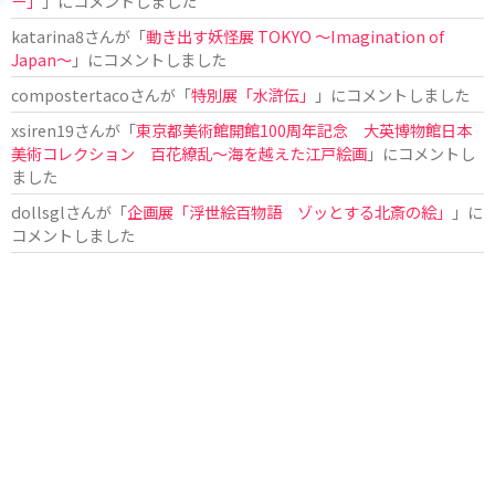
ー」
」にコメントしました
katarina8
さんが「
動き出す妖怪展 TOKYO 〜Imagination of
Japan〜
」にコメントしました
compostertaco
さんが「
特別展「水滸伝」
」にコメントしました
xsiren19
さんが「
東京都美術館開館100周年記念 大英博物館日本
美術コレクション 百花繚乱～海を越えた江戸絵画
」にコメントし
ました
dollsgl
さんが「
企画展「浮世絵百物語 ゾッとする北斎の絵」
」に
コメントしました