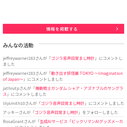
情報を掲載する
みんなの活動
jeffreywarner283
さんが「
ゴジラ音声目覚まし時計
」にコメントし
ました
jeffreywarner283
さんが「
動き出す妖怪展 TOKYO 〜Imagination
of Japan〜
」にコメントしました
jathrutp
さんが「
機動戦士ガンダム シャア・アズナブルのサングラ
ス
」にコメントしました
lilysmith10
さんが「
ゴジラ音声目覚まし時計
」にコメントしました
アッキー
さんが「
ゴジラ音声目覚まし時計
」をフォローしました
RosaGrant
さんが「
生成AIサービス「ビックリマンAIグッズメーカ