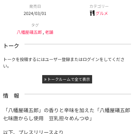
発売日
カテゴリー
2024/03/01
グルメ
タグ
八幡屋礒五郎
,
老舗
トーク
トークを投稿するにはユーザー登録またはログインをしてくださ
い。
トークルームで全て表示
情 報
「八幡屋礒五郎」の香りと辛味を加えた「八幡屋礒五郎
七味唐からし使用 豆乳担々めんつゆ」
以下、プレスリリースより