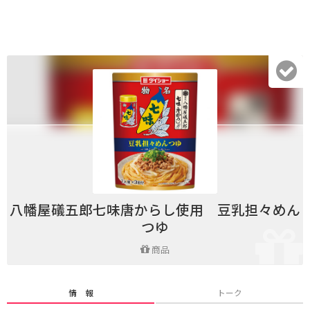
八幡屋礒五郎七味唐からし使用 豆乳担々めん
つゆ
商品
情 報
トーク