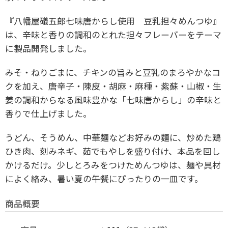
『八幡屋礒五郎七味唐からし使用 豆乳担々めんつゆ』
は、辛味と香りの調和のとれた担々フレーバーをテーマ
に製品開発しました。
みそ・ねりごまに、チキンの旨みと豆乳のまろやかなコ
クを加え、唐辛子・陳皮・胡麻・麻種・紫蘇・山椒・生
姜の調和からなる風味豊かな「七味唐からし」の辛味と
香りで仕上げました。
うどん、そうめん、中華麺などお好みの麺に、炒めた鶏
ひき肉、刻みネギ、茹でもやしを盛り付け、本品を回し
かけるだけ。少しとろみをつけためんつゆは、麺や具材
によく絡み、暑い夏の午餐にぴったりの一皿です。
商品概要