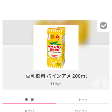
豆乳飲料 パインアメ 200ml
商品
情 報
トーク
発売日
カテゴリー