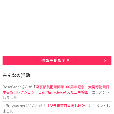
情報を掲載する
みんなの活動
RosaGrant
さんが「
東京都美術館開館100周年記念 大英博物館日
本美術コレクション 百花繚乱～海を越えた江戸絵画
」にコメント
しました
jeffreywarner283
さんが「
ゴジラ音声目覚まし時計
」にコメントし
ました