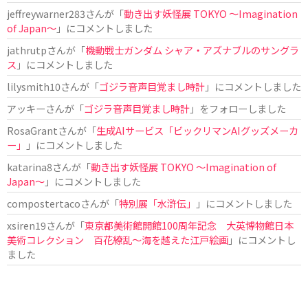
jeffreywarner283
さんが「
動き出す妖怪展 TOKYO 〜Imagination
of Japan〜
」にコメントしました
jathrutp
さんが「
機動戦士ガンダム シャア・アズナブルのサングラ
ス
」にコメントしました
lilysmith10
さんが「
ゴジラ音声目覚まし時計
」にコメントしました
アッキー
さんが「
ゴジラ音声目覚まし時計
」をフォローしました
RosaGrant
さんが「
生成AIサービス「ビックリマンAIグッズメーカ
ー」
」にコメントしました
katarina8
さんが「
動き出す妖怪展 TOKYO 〜Imagination of
Japan〜
」にコメントしました
compostertaco
さんが「
特別展「水滸伝」
」にコメントしました
xsiren19
さんが「
東京都美術館開館100周年記念 大英博物館日本
美術コレクション 百花繚乱～海を越えた江戸絵画
」にコメントし
ました