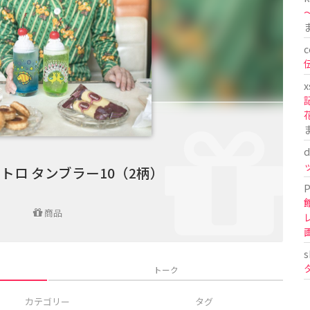
〜
c
x
d
トロ タンブラー10（2柄）
P
商品
s
トーク
カテゴリー
タグ