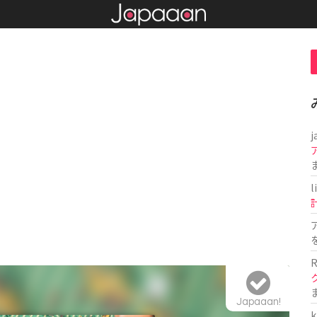
j
l
R
Japaaan!
k