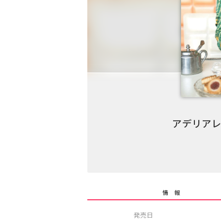
アデリアレ
情 報
発売日