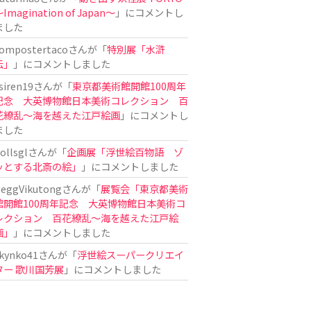
Imagination of Japan〜
」にコメントし
ました
ompostertaco
さんが「
特別展「水滸
伝」
」にコメントしました
siren19
さんが「
東京都美術館開館100周年
記念 大英博物館日本美術コレクション 百
花繚乱～海を越えた江戸絵画
」にコメントし
ました
ollsgl
さんが「
企画展「浮世絵百物語 ゾ
ッとする北斎の絵」
」にコメントしました
eggVikutong
さんが「
展覧会「東京都美術
館開館100周年記念 大英博物館日本美術コ
レクション 百花繚乱〜海を越えた江戸絵
画」
」にコメントしました
kynko41
さんが「
浮世絵スーパークリエイ
ター 歌川国芳展
」にコメントしました