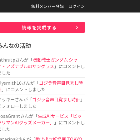
無料メンバー登録
ログイン
情報を掲載する
みんなの活動
athrutp
さんが「
機動戦士ガンダム シャ
ア・アズナブルのサングラス
」にコメントし
ました
ilysmith10
さんが「
ゴジラ音声目覚まし時
計
」にコメントしました
アッキー
さんが「
ゴジラ音声目覚まし時計
」
をフォローしました
osaGrant
さんが「
生成AIサービス「ビッ
クリマンAIグッズメーカー」
」にコメントし
ました
atarina8
さんが「
動き出す妖怪展 TOKYO