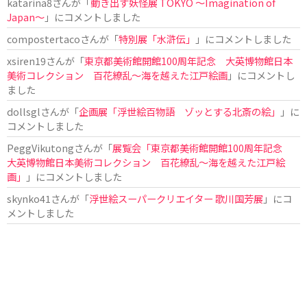
katarina8
さんが「
動き出す妖怪展 TOKYO 〜Imagination of
Japan〜
」にコメントしました
compostertaco
さんが「
特別展「水滸伝」
」にコメントしました
xsiren19
さんが「
東京都美術館開館100周年記念 大英博物館日本
美術コレクション 百花繚乱～海を越えた江戸絵画
」にコメントし
ました
dollsgl
さんが「
企画展「浮世絵百物語 ゾッとする北斎の絵」
」に
コメントしました
PeggVikutong
さんが「
展覧会「東京都美術館開館100周年記念
大英博物館日本美術コレクション 百花繚乱〜海を越えた江戸絵
画」
」にコメントしました
skynko41
さんが「
浮世絵スーパークリエイター 歌川国芳展
」にコ
メントしました