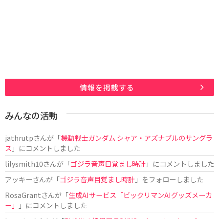
情報を掲載する
みんなの活動
jathrutp
さんが「
機動戦士ガンダム シャア・アズナブルのサングラ
ス
」にコメントしました
lilysmith10
さんが「
ゴジラ音声目覚まし時計
」にコメントしました
アッキー
さんが「
ゴジラ音声目覚まし時計
」をフォローしました
RosaGrant
さんが「
生成AIサービス「ビックリマンAIグッズメーカ
ー」
」にコメントしました