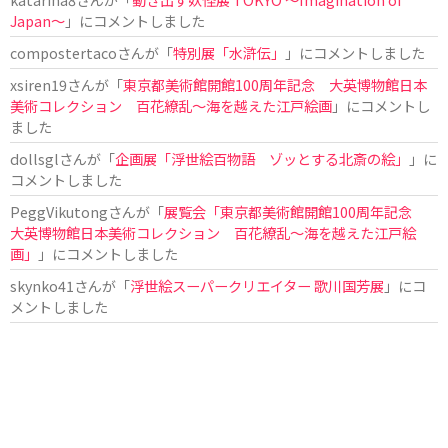
Japan〜
」にコメントしました
compostertaco
さんが「
特別展「水滸伝」
」にコメントしました
xsiren19
さんが「
東京都美術館開館100周年記念 大英博物館日本
美術コレクション 百花繚乱～海を越えた江戸絵画
」にコメントし
ました
dollsgl
さんが「
企画展「浮世絵百物語 ゾッとする北斎の絵」
」に
コメントしました
PeggVikutong
さんが「
展覧会「東京都美術館開館100周年記念
大英博物館日本美術コレクション 百花繚乱〜海を越えた江戸絵
画」
」にコメントしました
skynko41
さんが「
浮世絵スーパークリエイター 歌川国芳展
」にコ
メントしました