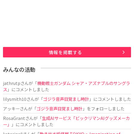
情報を掲載する
みんなの活動
jathrutp
さんが「
機動戦士ガンダム シャア・アズナブルのサングラ
ス
」にコメントしました
lilysmith10
さんが「
ゴジラ音声目覚まし時計
」にコメントしました
アッキー
さんが「
ゴジラ音声目覚まし時計
」をフォローしました
RosaGrant
さんが「
生成AIサービス「ビックリマンAIグッズメーカ
ー」
」にコメントしました
katarina8
さんが「
動き出す妖怪展 TOKYO 〜Imagination of