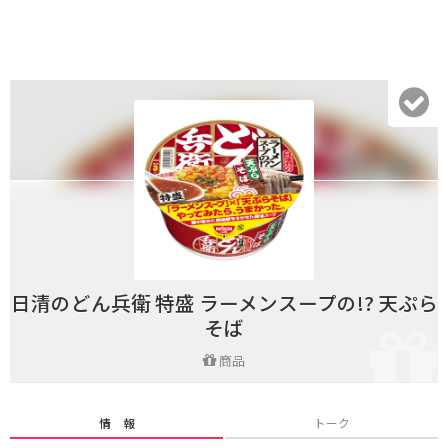
日清のどん兵衛 特盛 ラーメンスープの!? 天ぷら
そば
商品
情 報
トーク