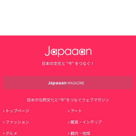
日本の文化と ”今” をつなぐ！
Japaaan
MAGAZINE
日本の伝統文化と"今"をつなぐウェブマガジン
トップページ
アート
ファッション
雑貨・インテリア
グルメ
観光・地域