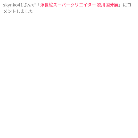
skynko41
さんが「
浮世絵スーパークリエイター 歌川国芳展
」にコ
メントしました