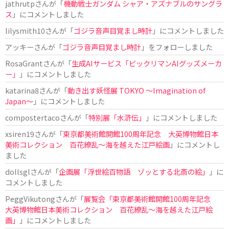
jathrutp
さんが「
機動戦士ガンダム シャア・アズナブルのサングラ
ス
」にコメントしました
lilysmith10
さんが「
ゴジラ音声目覚まし時計
」にコメントしました
アッキー
さんが「
ゴジラ音声目覚まし時計
」をフォローしました
RosaGrant
さんが「
生成AIサービス「ビックリマンAIグッズメーカ
ー」
」にコメントしました
katarina8
さんが「
動き出す妖怪展 TOKYO 〜Imagination of
Japan〜
」にコメントしました
compostertaco
さんが「
特別展「水滸伝」
」にコメントしました
xsiren19
さんが「
東京都美術館開館100周年記念 大英博物館日本
美術コレクション 百花繚乱～海を越えた江戸絵画
」にコメントし
ました
dollsgl
さんが「
企画展「浮世絵百物語 ゾッとする北斎の絵」
」に
コメントしました
PeggVikutong
さんが「
展覧会「東京都美術館開館100周年記念
大英博物館日本美術コレクション 百花繚乱〜海を越えた江戸絵
画」
」にコメントしました