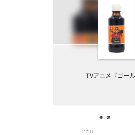
TVアニメ『ゴー
情 報
発売日