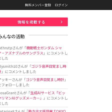
無料メンバー登録
ログイン
情報を掲載する
みんなの活動
athrutp
さんが「
機動戦士ガンダム シャ
ア・アズナブルのサングラス
」にコメントし
ました
ilysmith10
さんが「
ゴジラ音声目覚まし時
計
」にコメントしました
アッキー
さんが「
ゴジラ音声目覚まし時計
」
をフォローしました
osaGrant
さんが「
生成AIサービス「ビッ
クリマンAIグッズメーカー」
」にコメントし
ました
atarina8
さんが「
動き出す妖怪展 TOKYO