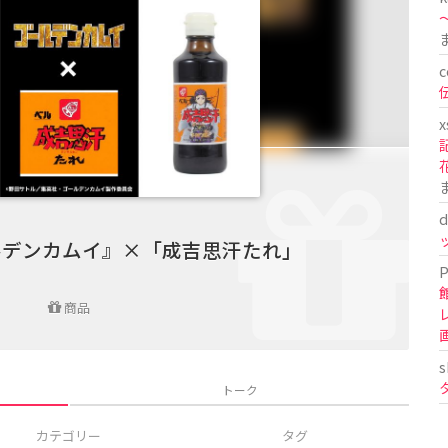
〜
c
x
d
ルデンカムイ』×「成吉思汗たれ」
P
商品
s
トーク
カテゴリー
タグ