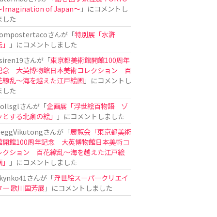
Imagination of Japan〜
」にコメントし
ました
ompostertaco
さんが「
特別展「水滸
伝」
」にコメントしました
siren19
さんが「
東京都美術館開館100周年
記念 大英博物館日本美術コレクション 百
花繚乱～海を越えた江戸絵画
」にコメントし
ました
ollsgl
さんが「
企画展「浮世絵百物語 ゾ
ッとする北斎の絵」
」にコメントしました
eggVikutong
さんが「
展覧会「東京都美術
館開館100周年記念 大英博物館日本美術コ
レクション 百花繚乱〜海を越えた江戸絵
画」
」にコメントしました
kynko41
さんが「
浮世絵スーパークリエイ
ター 歌川国芳展
」にコメントしました