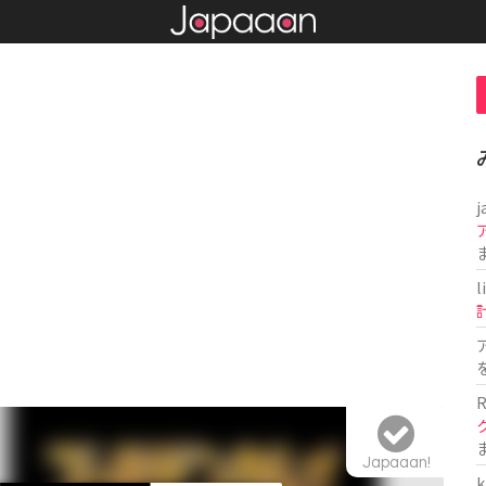
j
l
R
Japaaan!
k