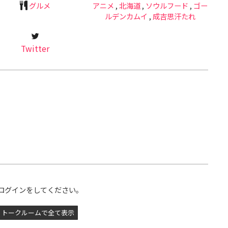
グルメ
アニメ
,
北海道
,
ソウルフード
,
ゴー
ルデンカムイ
,
成吉思汗たれ
Twitter
ログインをしてください。
トークルームで全て表示