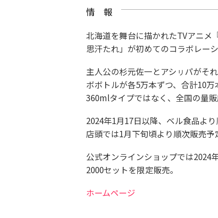
情 報
北海道を舞台に描かれたTVアニメ
思汗たれ」が初めてのコラボレー
主人公の杉元佐一とアシㇼパがそれ
ボボトルが各5万本ずつ、合計10
360mlタイプではなく、全国の量
2024年1月17日以降、ベル食品
店頭では1月下旬頃より順次販売予
公式オンラインショップでは
202
2000セットを限定販売。
ホームページ