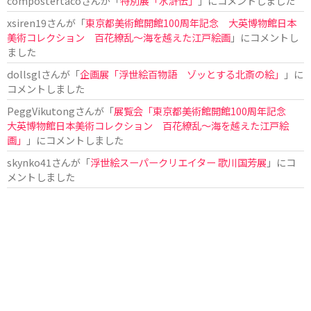
compostertaco
さんが「
特別展「水滸伝」
」にコメントしました
xsiren19
さんが「
東京都美術館開館100周年記念 大英博物館日本
美術コレクション 百花繚乱～海を越えた江戸絵画
」にコメントし
ました
dollsgl
さんが「
企画展「浮世絵百物語 ゾッとする北斎の絵」
」に
コメントしました
PeggVikutong
さんが「
展覧会「東京都美術館開館100周年記念
大英博物館日本美術コレクション 百花繚乱〜海を越えた江戸絵
画」
」にコメントしました
skynko41
さんが「
浮世絵スーパークリエイター 歌川国芳展
」にコ
メントしました