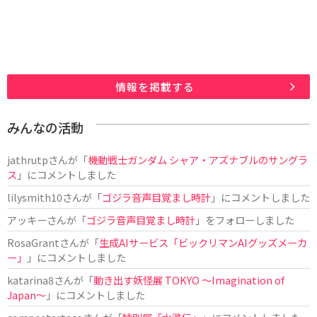
情報を掲載する
みんなの活動
jathrutp
さんが「
機動戦士ガンダム シャア・アズナブルのサングラ
ス
」にコメントしました
lilysmith10
さんが「
ゴジラ音声目覚まし時計
」にコメントしました
アッキー
さんが「
ゴジラ音声目覚まし時計
」をフォローしました
RosaGrant
さんが「
生成AIサービス「ビックリマンAIグッズメーカ
ー」
」にコメントしました
katarina8
さんが「
動き出す妖怪展 TOKYO 〜Imagination of
Japan〜
」にコメントしました