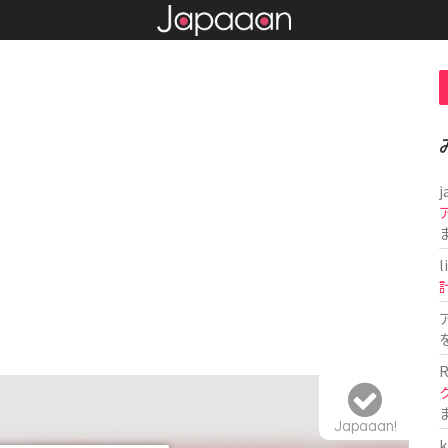
j
l
R
Japaaan!
k