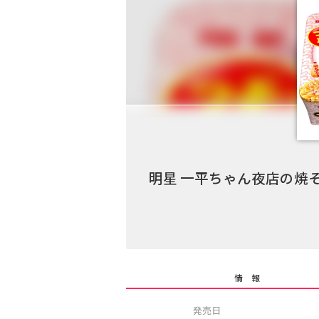
明星 一平ちゃん夜店の焼そ
情 報
発売日