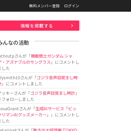
無料メンバー登録
ログイン
情報を掲載する
みんなの活動
athrutp
さんが「
機動戦士ガンダム シャ
ア・アズナブルのサングラス
」にコメントし
ました
ilysmith10
さんが「
ゴジラ音声目覚まし時
計
」にコメントしました
アッキー
さんが「
ゴジラ音声目覚まし時計
」
をフォローしました
osaGrant
さんが「
生成AIサービス「ビッ
クリマンAIグッズメーカー」
」にコメントし
ました
atarina8
さんが「
動き出す妖怪展 TOKYO