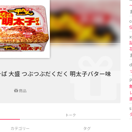
〜
c
x
d
ば 大盛 つぶつぶだくだく 明太子バター味
P
商品
s
トーク
カテゴリー
タグ