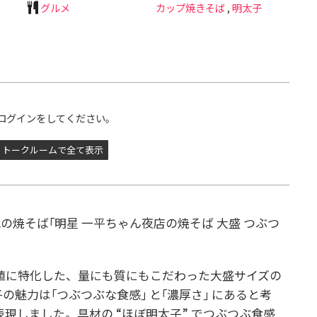
グルメ
カップ焼きそば
,
明太子
ログインをしてください。
トークルームで全て表示
れの焼そば
｢明星 一平ちゃん夜店の焼そば 大盛 つぶつ
価値に特化した、量にも質にもこだわった大盛サイズの
の魅力は｢つぶつぶな食感｣ と｢濃厚さ｣ にあると考
表現しました。具材の “ほぼ明太子” でつぶつぶ食感