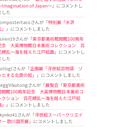
Imagination of Japan〜
」にコメントし
ました
ompostertaco
さんが「
特別展「水滸
伝」
」にコメントしました
siren19
さんが「
東京都美術館開館100周年
記念 大英博物館日本美術コレクション 百
花繚乱～海を越えた江戸絵画
」にコメントし
ました
ollsgl
さんが「
企画展「浮世絵百物語 ゾ
ッとする北斎の絵」
」にコメントしました
eggVikutong
さんが「
展覧会「東京都美術
館開館100周年記念 大英博物館日本美術コ
レクション 百花繚乱〜海を越えた江戸絵
画」
」にコメントしました
kynko41
さんが「
浮世絵スーパークリエイ
ター 歌川国芳展
」にコメントしました