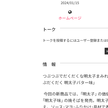
2024/01/15
ホームページ
トーク
トークを投稿するにはユーザー登録または
情 報
つぶつぶでだくだくな明太子まみ
ぶだくだく 明太子バター味｣
今回の新商品では、｢明太子｣ の
｢明太子味｣ の焼そばを発売。明太子
え、ソース･マヨ･ふりかけ･具材で