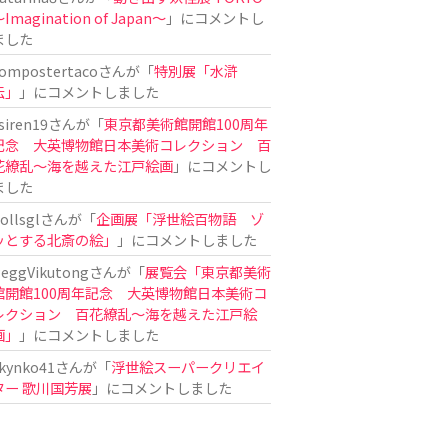
Imagination of Japan〜
」にコメントし
ました
ompostertaco
さんが「
特別展「水滸
伝」
」にコメントしました
siren19
さんが「
東京都美術館開館100周年
記念 大英博物館日本美術コレクション 百
花繚乱～海を越えた江戸絵画
」にコメントし
ました
ollsgl
さんが「
企画展「浮世絵百物語 ゾ
ッとする北斎の絵」
」にコメントしました
eggVikutong
さんが「
展覧会「東京都美術
館開館100周年記念 大英博物館日本美術コ
レクション 百花繚乱〜海を越えた江戸絵
画」
」にコメントしました
kynko41
さんが「
浮世絵スーパークリエイ
ター 歌川国芳展
」にコメントしました