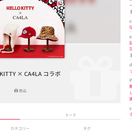
〜
c
x
d
 KITTY × CA4LA コラボ
P
商品
s
トーク
カテゴリー
タグ