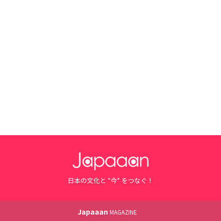
日本の文化と ”今” をつなぐ！
Japaaan
MAGAZINE