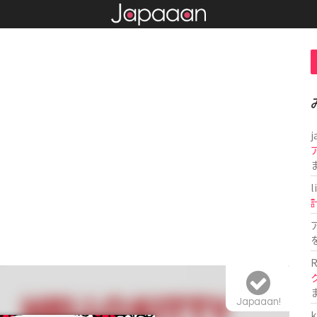
j
l
R
Japaaan!
k