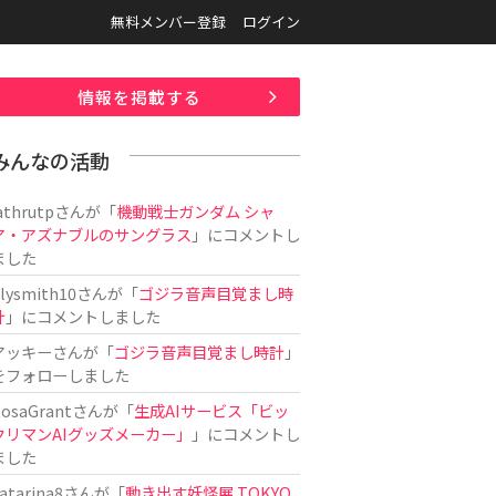
無料メンバー登録
ログイン
情報を掲載する
みんなの活動
athrutp
さんが「
機動戦士ガンダム シャ
ア・アズナブルのサングラス
」にコメントし
ました
ilysmith10
さんが「
ゴジラ音声目覚まし時
計
」にコメントしました
アッキー
さんが「
ゴジラ音声目覚まし時計
」
をフォローしました
osaGrant
さんが「
生成AIサービス「ビッ
クリマンAIグッズメーカー」
」にコメントし
ました
atarina8
さんが「
動き出す妖怪展 TOKYO