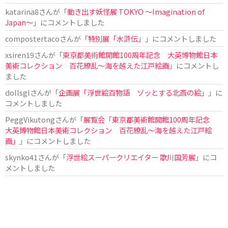
katarina8
さんが「
動き出す妖怪展 TOKYO 〜Imagination of
Japan〜
」にコメントしました
compostertaco
さんが「
特別展「水滸伝」
」にコメントしました
xsiren19
さんが「
東京都美術館開館100周年記念 大英博物館日本
美術コレクション 百花繚乱～海を越えた江戸絵画
」にコメントし
ました
dollsgl
さんが「
企画展「浮世絵百物語 ゾッとする北斎の絵」
」に
コメントしました
PeggVikutong
さんが「
展覧会「東京都美術館開館100周年記念
大英博物館日本美術コレクション 百花繚乱〜海を越えた江戸絵
画」
」にコメントしました
skynko41
さんが「
浮世絵スーパークリエイター 歌川国芳展
」にコ
メントしました