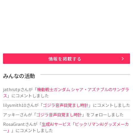
情報を掲載する
みんなの活動
jathrutp
さんが「
機動戦士ガンダム シャア・アズナブルのサングラ
ス
」にコメントしました
lilysmith10
さんが「
ゴジラ音声目覚まし時計
」にコメントしました
アッキー
さんが「
ゴジラ音声目覚まし時計
」をフォローしました
RosaGrant
さんが「
生成AIサービス「ビックリマンAIグッズメーカ
ー」
」にコメントしました