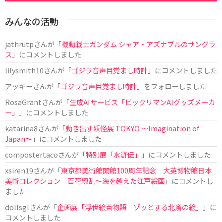
みんなの活動
jathrutp
さんが「
機動戦士ガンダム シャア・アズナブルのサングラ
ス
」にコメントしました
lilysmith10
さんが「
ゴジラ音声目覚まし時計
」にコメントしました
アッキー
さんが「
ゴジラ音声目覚まし時計
」をフォローしました
RosaGrant
さんが「
生成AIサービス「ビックリマンAIグッズメーカ
ー」
」にコメントしました
katarina8
さんが「
動き出す妖怪展 TOKYO 〜Imagination of
Japan〜
」にコメントしました
compostertaco
さんが「
特別展「水滸伝」
」にコメントしました
xsiren19
さんが「
東京都美術館開館100周年記念 大英博物館日本
美術コレクション 百花繚乱～海を越えた江戸絵画
」にコメントし
ました
dollsgl
さんが「
企画展「浮世絵百物語 ゾッとする北斎の絵」
」に
コメントしました