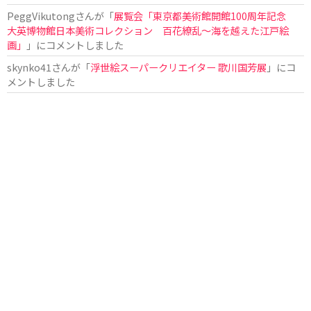
PeggVikutong
さんが「
展覧会「東京都美術館開館100周年記念
大英博物館日本美術コレクション 百花繚乱〜海を越えた江戸絵
画」
」にコメントしました
skynko41
さんが「
浮世絵スーパークリエイター 歌川国芳展
」にコ
メントしました