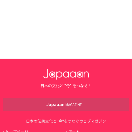
日本の文化と ”今” をつなぐ！
Japaaan
MAGAZINE
日本の伝統文化と"今"をつなぐウェブマガジン
トップページ
アート