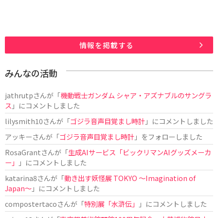
情報を掲載する
みんなの活動
jathrutp
さんが「
機動戦士ガンダム シャア・アズナブルのサングラ
ス
」にコメントしました
lilysmith10
さんが「
ゴジラ音声目覚まし時計
」にコメントしました
アッキー
さんが「
ゴジラ音声目覚まし時計
」をフォローしました
RosaGrant
さんが「
生成AIサービス「ビックリマンAIグッズメーカ
ー」
」にコメントしました
katarina8
さんが「
動き出す妖怪展 TOKYO 〜Imagination of
Japan〜
」にコメントしました
compostertaco
さんが「
特別展「水滸伝」
」にコメントしました