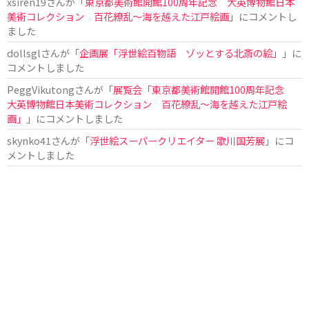
xsiren19
さんが「
東京都美術館開館100周年記念 大英博物館日本
美術コレクション 百花繚乱～海を越えた江戸絵画
」にコメントし
ました
dollsgl
さんが「
企画展「浮世絵百物語 ゾッとする北斎の絵」
」に
コメントしました
PeggVikutong
さんが「
展覧会「東京都美術館開館100周年記念
大英博物館日本美術コレクション 百花繚乱〜海を越えた江戸絵
画」
」にコメントしました
skynko41
さんが「
浮世絵スーパークリエイター 歌川国芳展
」にコ
メントしました