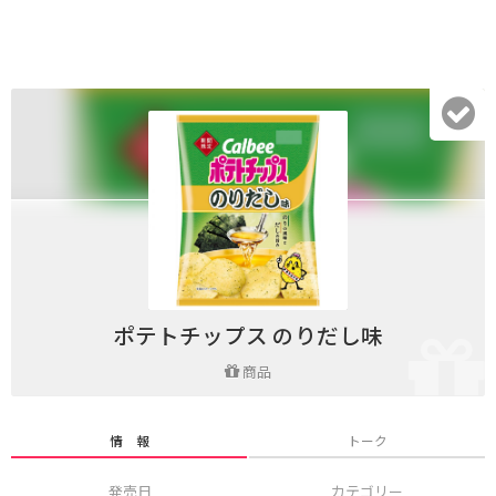
ポテトチップス のりだし味
商品
情 報
トーク
発売日
カテゴリー