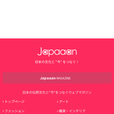
日本の文化と ”今” をつなぐ！
Japaaan
MAGAZINE
日本の伝統文化と"今"をつなぐウェブマガジン
トップページ
アート
ファッション
雑貨・インテリア