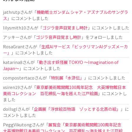
jathrutp
さんが「
機動戦士ガンダム シャア・アズナブルのサングラ
ス
」にコメントしました
lilysmith10
さんが「
ゴジラ音声目覚まし時計
」にコメントしました
アッキー
さんが「
ゴジラ音声目覚まし時計
」をフォローしました
RosaGrant
さんが「
生成AIサービス「ビックリマンAIグッズメーカ
ー」
」にコメントしました
katarina8
さんが「
動き出す妖怪展 TOKYO 〜Imagination of
Japan〜
」にコメントしました
compostertaco
さんが「
特別展「水滸伝」
」にコメントしました
xsiren19
さんが「
東京都美術館開館100周年記念 大英博物館日本
美術コレクション 百花繚乱～海を越えた江戸絵画
」にコメントし
ました
dollsgl
さんが「
企画展「浮世絵百物語 ゾッとする北斎の絵」
」に
コメントしました
PeggVikutong
さんが「
展覧会「東京都美術館開館100周年記念
大英博物館日本美術コレクション 百花繚乱〜海を越えた江戸絵