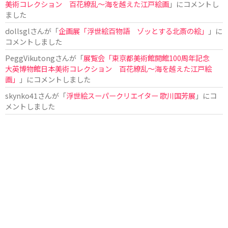
美術コレクション 百花繚乱～海を越えた江戸絵画
」にコメントし
ました
dollsgl
さんが「
企画展「浮世絵百物語 ゾッとする北斎の絵」
」に
コメントしました
PeggVikutong
さんが「
展覧会「東京都美術館開館100周年記念
大英博物館日本美術コレクション 百花繚乱〜海を越えた江戸絵
画」
」にコメントしました
skynko41
さんが「
浮世絵スーパークリエイター 歌川国芳展
」にコ
メントしました