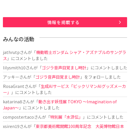
情報を掲載する
みんなの活動
jathrutp
さんが「
機動戦士ガンダム シャア・アズナブルのサングラ
ス
」にコメントしました
lilysmith10
さんが「
ゴジラ音声目覚まし時計
」にコメントしました
アッキー
さんが「
ゴジラ音声目覚まし時計
」をフォローしました
RosaGrant
さんが「
生成AIサービス「ビックリマンAIグッズメーカ
ー」
」にコメントしました
katarina8
さんが「
動き出す妖怪展 TOKYO 〜Imagination of
Japan〜
」にコメントしました
compostertaco
さんが「
特別展「水滸伝」
」にコメントしました
xsiren19
さんが「
東京都美術館開館100周年記念 大英博物館日本