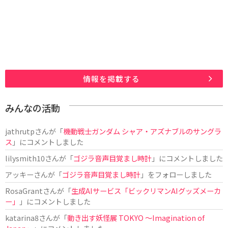
情報を掲載する
みんなの活動
jathrutp
さんが「
機動戦士ガンダム シャア・アズナブルのサングラ
ス
」にコメントしました
lilysmith10
さんが「
ゴジラ音声目覚まし時計
」にコメントしました
アッキー
さんが「
ゴジラ音声目覚まし時計
」をフォローしました
RosaGrant
さんが「
生成AIサービス「ビックリマンAIグッズメーカ
ー」
」にコメントしました
katarina8
さんが「
動き出す妖怪展 TOKYO 〜Imagination of