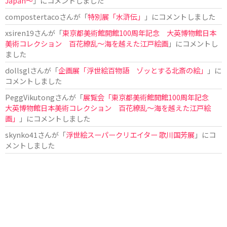
Japan〜
」にコメントしました
compostertaco
さんが「
特別展「水滸伝」
」にコメントしました
xsiren19
さんが「
東京都美術館開館100周年記念 大英博物館日本
美術コレクション 百花繚乱～海を越えた江戸絵画
」にコメントし
ました
dollsgl
さんが「
企画展「浮世絵百物語 ゾッとする北斎の絵」
」に
コメントしました
PeggVikutong
さんが「
展覧会「東京都美術館開館100周年記念
大英博物館日本美術コレクション 百花繚乱〜海を越えた江戸絵
画」
」にコメントしました
skynko41
さんが「
浮世絵スーパークリエイター 歌川国芳展
」にコ
メントしました