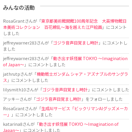
みんなの活動
RosaGrant
さんが「
東京都美術館開館100周年記念 大英博物館日
本美術コレクション 百花繚乱～海を越えた江戸絵画
」にコメント
しました
jeffreywarner283
さんが「
ゴジラ音声目覚まし時計
」にコメントし
ました
jeffreywarner283
さんが「
動き出す妖怪展 TOKYO 〜Imagination
of Japan〜
」にコメントしました
jathrutp
さんが「
機動戦士ガンダム シャア・アズナブルのサングラ
ス
」にコメントしました
lilysmith10
さんが「
ゴジラ音声目覚まし時計
」にコメントしました
アッキー
さんが「
ゴジラ音声目覚まし時計
」をフォローしました
RosaGrant
さんが「
生成AIサービス「ビックリマンAIグッズメーカ
ー」
」にコメントしました
katarina8
さんが「
動き出す妖怪展 TOKYO 〜Imagination of
Japan〜
」にコメントしました