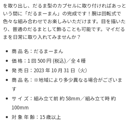
を取り出し、だるま
型のカプセルに取り付ければあっと
いう間に「だるまーまん」の完成
です！腕は回転式で
色々な組み合わせでお楽しみいただけます。
目を描いた
り、普通のだるまとして飾ることも可能です。マイだる
ま
を日常に取り入れてみませんか？
商 品 名：だるまーまん
価 格：1 回 500 円 (税込)／全 4 種
発 売 日：2023 年 10 月 31 日（火）
商 品 名：※地域により多少異なる場合がございま
す
サ イ ズ：組み立て前 約 58mm／組み立て時 約
100mm
対 象 年 齢：15 歳以上