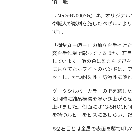
情 報
『MRG-B2000SG』は、オリ
や職人が彫刻を施したベゼルによ
です。
「衝撃丸－皚－」の前立を手掛け
姿を手作業で彫っているほか、石目
しています。他の色に染まらず己を
に見立てたホワイトのバンドは、
ットし、かつ耐久性・防汚性に優れ
ダークシルバーカラーのIPを施し
と同時に結晶模様を浮かび上がら
上げました。側面には“G-SHOC
を持つルビーをビスにあしらい、記
※2 石目とは金属の表面を鏨で叩