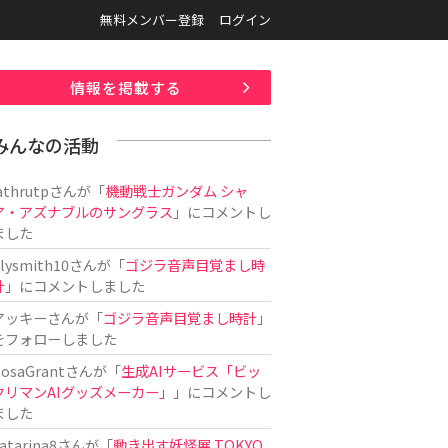
無料メンバー登録
ログイン
情報を掲載する
みんなの活動
athrutp
さんが「
機動戦士ガンダム シャ
ア・アズナブルのサングラス
」にコメントし
ました
ilysmith10
さんが「
ゴジラ音声目覚まし時
計
」にコメントしました
アッキー
さんが「
ゴジラ音声目覚まし時計
」
をフォローしました
osaGrant
さんが「
生成AIサービス「ビッ
クリマンAIグッズメーカー」
」にコメントし
ました
atarina8
さんが「
動き出す妖怪展 TOKYO