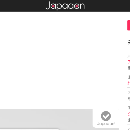
j
l
R
Japaaan!
k