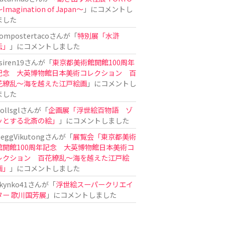
Imagination of Japan〜
」にコメントし
ました
ompostertaco
さんが「
特別展「水滸
伝」
」にコメントしました
siren19
さんが「
東京都美術館開館100周年
記念 大英博物館日本美術コレクション 百
花繚乱～海を越えた江戸絵画
」にコメントし
ました
ollsgl
さんが「
企画展「浮世絵百物語 ゾ
ッとする北斎の絵」
」にコメントしました
eggVikutong
さんが「
展覧会「東京都美術
館開館100周年記念 大英博物館日本美術コ
レクション 百花繚乱〜海を越えた江戸絵
画」
」にコメントしました
kynko41
さんが「
浮世絵スーパークリエイ
ター 歌川国芳展
」にコメントしました