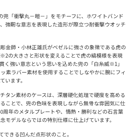
ジナルの兜「衝撃丸－皚－」をモチーフに、ホワイトバンド
り、強靭な意志を表現した造形が際立つ耐衝撃ウオッチ
た彫金師・小林正雄氏がベゼルに強さの象徴である虎の
※2の大きさと形状を変えることで虎の縞模様を表現
貫く強い意志という思いを込めた兜の「白糸威※1」
フッ素ラバー素材を使用することでしなやかに腕にフィ
ています。
たチタン素材のケースは、深層硬化処理で硬度を高める
せることで、兜の色味を表現しながら無骨な雰囲気に仕
K”40周年のメタルプレートや、情熱・勝利などの石言葉
念モデルならではの特別仕様に仕上げています。
いてできる凹んだ点形状のこと。