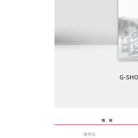
G-SH
情 報
発売日