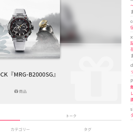
〜
c
x
d
OCK『MRG-B2000SG』
P
商品
s
トーク
カテゴリー
タグ