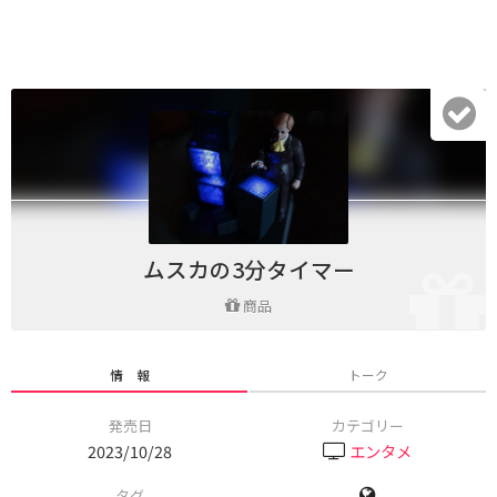
ムスカの3分タイマー
商品
情 報
トーク
発売日
カテゴリー
2023/10/28
エンタメ
タグ