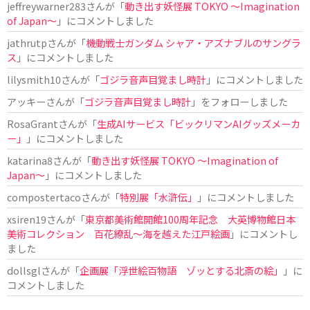
jeffreywarner283
さんが「
動き出す妖怪展 TOKYO 〜Imagination
of Japan〜
」にコメントしました
jathrutp
さんが「
機動戦士ガンダム シャア・アズナブルのサングラ
ス
」にコメントしました
lilysmith10
さんが「
ゴジラ音声目覚まし時計
」にコメントしました
アッキー
さんが「
ゴジラ音声目覚まし時計
」をフォローしました
RosaGrant
さんが「
生成AIサービス「ビックリマンAIグッズメーカ
ー」
」にコメントしました
katarina8
さんが「
動き出す妖怪展 TOKYO 〜Imagination of
Japan〜
」にコメントしました
compostertaco
さんが「
特別展「水滸伝」
」にコメントしました
xsiren19
さんが「
東京都美術館開館100周年記念 大英博物館日本
美術コレクション 百花繚乱～海を越えた江戸絵画
」にコメントし
ました
dollsgl
さんが「
企画展「浮世絵百物語 ゾッとする北斎の絵」
」に
コメントしました