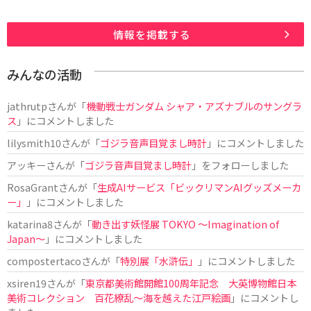
情報を掲載する
みんなの活動
jathrutp
さんが「
機動戦士ガンダム シャア・アズナブルのサングラ
ス
」にコメントしました
lilysmith10
さんが「
ゴジラ音声目覚まし時計
」にコメントしました
アッキー
さんが「
ゴジラ音声目覚まし時計
」をフォローしました
RosaGrant
さんが「
生成AIサービス「ビックリマンAIグッズメーカ
ー」
」にコメントしました
katarina8
さんが「
動き出す妖怪展 TOKYO 〜Imagination of
Japan〜
」にコメントしました
compostertaco
さんが「
特別展「水滸伝」
」にコメントしました
xsiren19
さんが「
東京都美術館開館100周年記念 大英博物館日本
美術コレクション 百花繚乱～海を越えた江戸絵画
」にコメントし