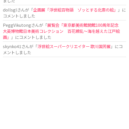
ました
dollsgl
さんが「
企画展「浮世絵百物語 ゾッとする北斎の絵」
」に
コメントしました
PeggVikutong
さんが「
展覧会「東京都美術館開館100周年記念
大英博物館日本美術コレクション 百花繚乱〜海を越えた江戸絵
画」
」にコメントしました
skynko41
さんが「
浮世絵スーパークリエイター 歌川国芳展
」にコ
メントしました