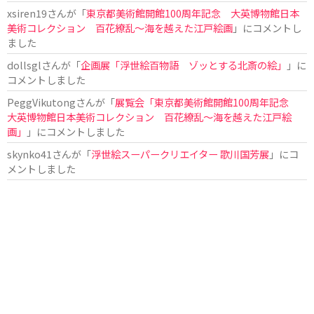
xsiren19
さんが「
東京都美術館開館100周年記念 大英博物館日本
美術コレクション 百花繚乱～海を越えた江戸絵画
」にコメントし
ました
dollsgl
さんが「
企画展「浮世絵百物語 ゾッとする北斎の絵」
」に
コメントしました
PeggVikutong
さんが「
展覧会「東京都美術館開館100周年記念
大英博物館日本美術コレクション 百花繚乱〜海を越えた江戸絵
画」
」にコメントしました
skynko41
さんが「
浮世絵スーパークリエイター 歌川国芳展
」にコ
メントしました