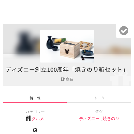
ディズニー創立100周年「焼きのり箱セット」
商品
情 報
トーク
カテゴリー
タグ
グルメ
ディズニー
,
焼きのり