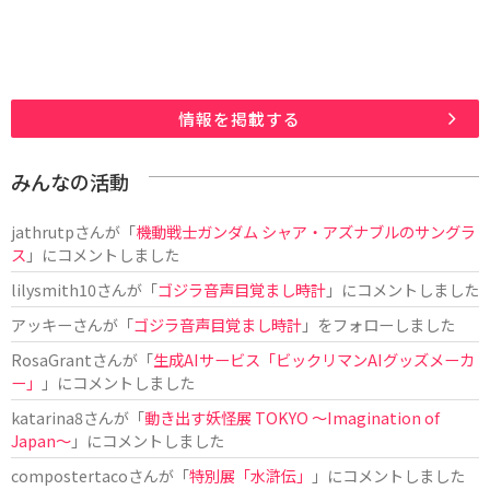
情報を掲載する
みんなの活動
jathrutp
さんが「
機動戦士ガンダム シャア・アズナブルのサングラ
ス
」にコメントしました
lilysmith10
さんが「
ゴジラ音声目覚まし時計
」にコメントしました
アッキー
さんが「
ゴジラ音声目覚まし時計
」をフォローしました
RosaGrant
さんが「
生成AIサービス「ビックリマンAIグッズメーカ
ー」
」にコメントしました
katarina8
さんが「
動き出す妖怪展 TOKYO 〜Imagination of
Japan〜
」にコメントしました
compostertaco
さんが「
特別展「水滸伝」
」にコメントしました