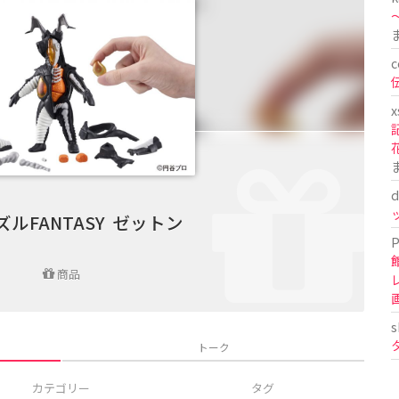
〜
c
x
d
ルFANTASY ゼットン
P
商品
s
トーク
カテゴリー
タグ