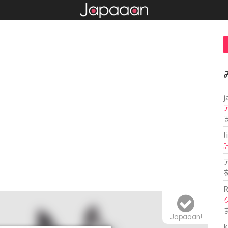
j
l
R
Japaaan!
k