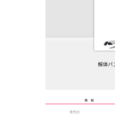
解体パズ
情 報
発売日