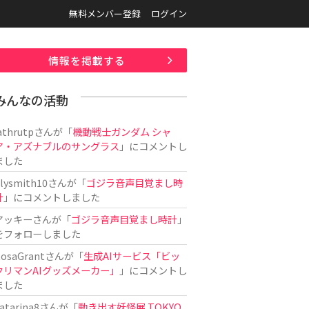
無料メンバー登録
ログイン
情報を掲載する
みんなの活動
athrutp
さんが「
機動戦士ガンダム シャ
ア・アズナブルのサングラス
」にコメントし
ました
ilysmith10
さんが「
ゴジラ音声目覚まし時
計
」にコメントしました
アッキー
さんが「
ゴジラ音声目覚まし時計
」
をフォローしました
osaGrant
さんが「
生成AIサービス「ビッ
クリマンAIグッズメーカー」
」にコメントし
ました
atarina8
さんが「
動き出す妖怪展 TOKYO