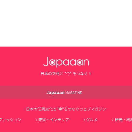
日本の文化と ”今” をつなぐ！
Japaaan
MAGAZINE
日本の伝統文化と"今"をつなぐウェブマガジン
ファッション
雑貨・インテリア
グルメ
観光・地