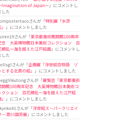
Imagination of Japan〜
」にコメントし
ました
ompostertaco
さんが「
特別展「水滸
伝」
」にコメントしました
siren19
さんが「
東京都美術館開館100周年
記念 大英博物館日本美術コレクション 百
花繚乱～海を越えた江戸絵画
」にコメントし
ました
ollsgl
さんが「
企画展「浮世絵百物語 ゾ
ッとする北斎の絵」
」にコメントしました
eggVikutong
さんが「
展覧会「東京都美術
館開館100周年記念 大英博物館日本美術コ
レクション 百花繚乱〜海を越えた江戸絵
画」
」にコメントしました
kynko41
さんが「
浮世絵スーパークリエイ
ター 歌川国芳展
」にコメントしました