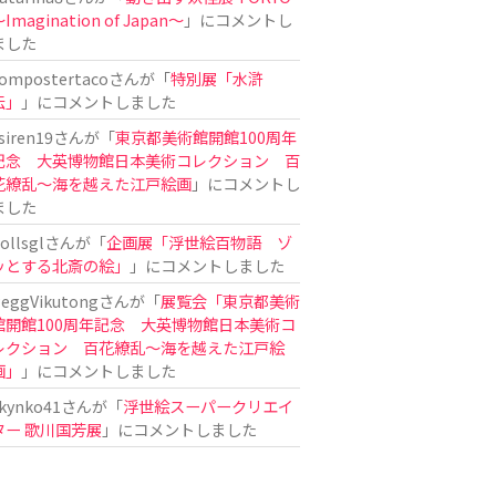
Imagination of Japan〜
」にコメントし
ました
ompostertaco
さんが「
特別展「水滸
伝」
」にコメントしました
siren19
さんが「
東京都美術館開館100周年
記念 大英博物館日本美術コレクション 百
花繚乱～海を越えた江戸絵画
」にコメントし
ました
ollsgl
さんが「
企画展「浮世絵百物語 ゾ
ッとする北斎の絵」
」にコメントしました
eggVikutong
さんが「
展覧会「東京都美術
館開館100周年記念 大英博物館日本美術コ
レクション 百花繚乱〜海を越えた江戸絵
画」
」にコメントしました
kynko41
さんが「
浮世絵スーパークリエイ
ター 歌川国芳展
」にコメントしました