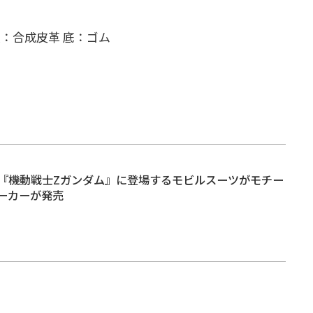
：牛革 甲裏：合成皮革 底：ゴム
『機動戦士Zガンダム』に登場するモビルスーツがモチー
ーカーが発売