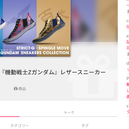
〜
c
x
d
EMOVE『機動戦士Zガンダム』レザースニーカー
P
商品
s
トーク
カテゴリー
タグ