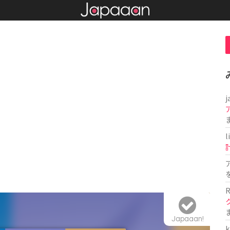
j
l
R
Japaaan!
k