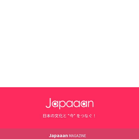
日本の文化と ”今” をつなぐ！
Japaaan
MAGAZINE