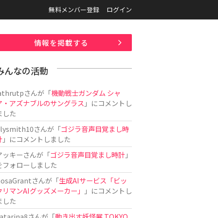
無料メンバー登録
ログイン
情報を掲載する
みんなの活動
athrutp
さんが「
機動戦士ガンダム シャ
ア・アズナブルのサングラス
」にコメントし
ました
ilysmith10
さんが「
ゴジラ音声目覚まし時
計
」にコメントしました
アッキー
さんが「
ゴジラ音声目覚まし時計
」
をフォローしました
osaGrant
さんが「
生成AIサービス「ビッ
クリマンAIグッズメーカー」
」にコメントし
ました
atarina8
さんが「
動き出す妖怪展 TOKYO