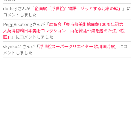
dollsgl
さんが「
企画展「浮世絵百物語 ゾッとする北斎の絵」
」に
コメントしました
PeggVikutong
さんが「
展覧会「東京都美術館開館100周年記念
大英博物館日本美術コレクション 百花繚乱〜海を越えた江戸絵
画」
」にコメントしました
skynko41
さんが「
浮世絵スーパークリエイター 歌川国芳展
」にコ
メントしました