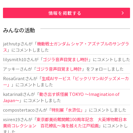
情報を掲載する
みんなの活動
jathrutp
さんが「
機動戦士ガンダム シャア・アズナブルのサングラ
ス
」にコメントしました
lilysmith10
さんが「
ゴジラ音声目覚まし時計
」にコメントしました
アッキー
さんが「
ゴジラ音声目覚まし時計
」をフォローしました
RosaGrant
さんが「
生成AIサービス「ビックリマンAIグッズメーカ
ー」
」にコメントしました
katarina8
さんが「
動き出す妖怪展 TOKYO 〜Imagination of
Japan〜
」にコメントしました
compostertaco
さんが「
特別展「水滸伝」
」にコメントしました
xsiren19
さんが「
東京都美術館開館100周年記念 大英博物館日本
美術コレクション 百花繚乱～海を越えた江戸絵画
」にコメントし
ました