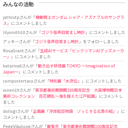
みんなの活動
jathrutp
さんが「
機動戦士ガンダム シャア・アズナブルのサングラ
ス
」にコメントしました
lilysmith10
さんが「
ゴジラ音声目覚まし時計
」にコメントしました
アッキー
さんが「
ゴジラ音声目覚まし時計
」をフォローしました
RosaGrant
さんが「
生成AIサービス「ビックリマンAIグッズメーカ
ー」
」にコメントしました
katarina8
さんが「
動き出す妖怪展 TOKYO 〜Imagination of
Japan〜
」にコメントしました
compostertaco
さんが「
特別展「水滸伝」
」にコメントしました
xsiren19
さんが「
東京都美術館開館100周年記念 大英博物館日本
美術コレクション 百花繚乱～海を越えた江戸絵画
」にコメントし
ました
dollsgl
さんが「
企画展「浮世絵百物語 ゾッとする北斎の絵」
」に
コメントしました
PeggVikutong
さんが「
展覧会「東京都美術館開館100周年記念