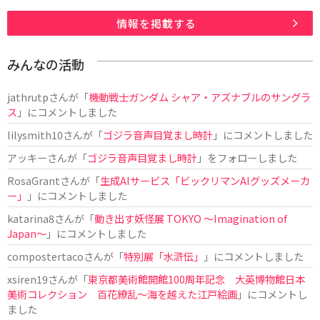
情報を掲載する
みんなの活動
jathrutp
さんが「
機動戦士ガンダム シャア・アズナブルのサングラ
ス
」にコメントしました
lilysmith10
さんが「
ゴジラ音声目覚まし時計
」にコメントしました
アッキー
さんが「
ゴジラ音声目覚まし時計
」をフォローしました
RosaGrant
さんが「
生成AIサービス「ビックリマンAIグッズメーカ
ー」
」にコメントしました
katarina8
さんが「
動き出す妖怪展 TOKYO 〜Imagination of
Japan〜
」にコメントしました
compostertaco
さんが「
特別展「水滸伝」
」にコメントしました
xsiren19
さんが「
東京都美術館開館100周年記念 大英博物館日本
美術コレクション 百花繚乱～海を越えた江戸絵画
」にコメントし
ました