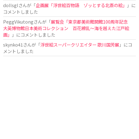
dollsgl
さんが「
企画展「浮世絵百物語 ゾッとする北斎の絵」
」に
コメントしました
PeggVikutong
さんが「
展覧会「東京都美術館開館100周年記念
大英博物館日本美術コレクション 百花繚乱〜海を越えた江戸絵
画」
」にコメントしました
skynko41
さんが「
浮世絵スーパークリエイター 歌川国芳展
」にコ
メントしました