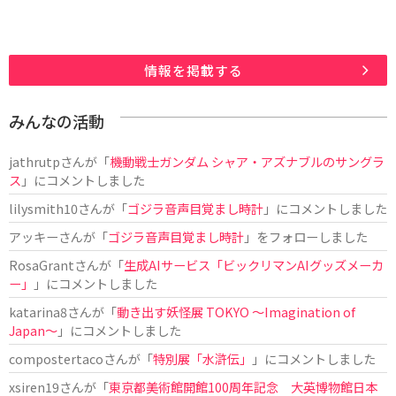
情報を掲載する
みんなの活動
jathrutp
さんが「
機動戦士ガンダム シャア・アズナブルのサングラ
ス
」にコメントしました
lilysmith10
さんが「
ゴジラ音声目覚まし時計
」にコメントしました
アッキー
さんが「
ゴジラ音声目覚まし時計
」をフォローしました
RosaGrant
さんが「
生成AIサービス「ビックリマンAIグッズメーカ
ー」
」にコメントしました
katarina8
さんが「
動き出す妖怪展 TOKYO 〜Imagination of
Japan〜
」にコメントしました
compostertaco
さんが「
特別展「水滸伝」
」にコメントしました
xsiren19
さんが「
東京都美術館開館100周年記念 大英博物館日本