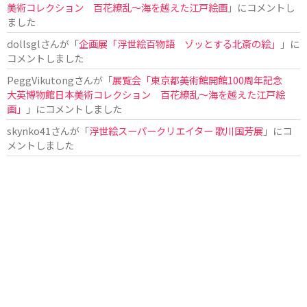
美術コレクション 百花繚乱～海を越えた江戸絵画
」にコメントし
ました
dollsgl
さんが「
企画展「浮世絵百物語 ゾッとする北斎の絵」
」に
コメントしました
PeggVikutong
さんが「
展覧会「東京都美術館開館100周年記念
大英博物館日本美術コレクション 百花繚乱〜海を越えた江戸絵
画」
」にコメントしました
skynko41
さんが「
浮世絵スーパークリエイター 歌川国芳展
」にコ
メントしました