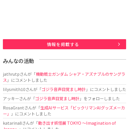
情報を掲載する
みんなの活動
jathrutp
さんが「
機動戦士ガンダム シャア・アズナブルのサングラ
ス
」にコメントしました
lilysmith10
さんが「
ゴジラ音声目覚まし時計
」にコメントしました
アッキー
さんが「
ゴジラ音声目覚まし時計
」をフォローしました
RosaGrant
さんが「
生成AIサービス「ビックリマンAIグッズメーカ
ー」
」にコメントしました
katarina8
さんが「
動き出す妖怪展 TOKYO 〜Imagination of
Japan〜
」にコメントしました