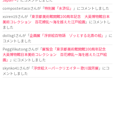
compostertaco
さんが「
特別展「水滸伝」
」にコメントしました
xsiren19
さんが「
東京都美術館開館100周年記念 大英博物館日本
美術コレクション 百花繚乱～海を越えた江戸絵画
」にコメントし
ました
dollsgl
さんが「
企画展「浮世絵百物語 ゾッとする北斎の絵」
」に
コメントしました
PeggVikutong
さんが「
展覧会「東京都美術館開館100周年記念
大英博物館日本美術コレクション 百花繚乱〜海を越えた江戸絵
画」
」にコメントしました
skynko41
さんが「
浮世絵スーパークリエイター 歌川国芳展
」にコ
メントしました