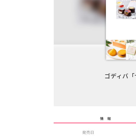
ゴディバ「サ
情 報
発売日