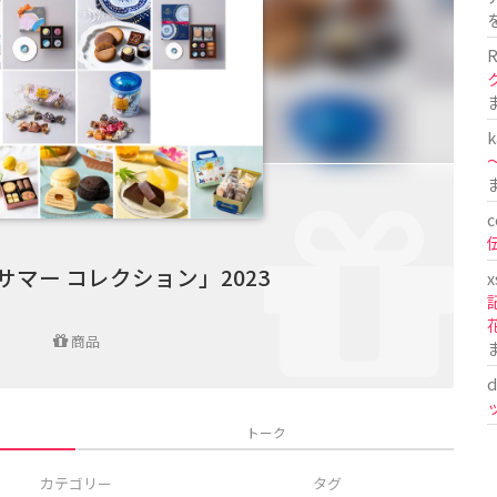
R
k
〜
c
マー コレクション」2023
x
商品
d
トーク
カテゴリー
タグ