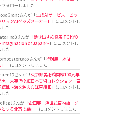
をフォローしました
osaGrant
さんが「
生成AIサービス「ビッ
クリマンAIグッズメーカー」
」にコメントし
ました
atarina8
さんが「
動き出す妖怪展 TOKYO
Imagination of Japan〜
」にコメントし
ました
ompostertaco
さんが「
特別展「水滸
伝」
」にコメントしました
siren19
さんが「
東京都美術館開館100周年
記念 大英博物館日本美術コレクション 百
花繚乱～海を越えた江戸絵画
」にコメントし
ました
ollsgl
さんが「
企画展「浮世絵百物語 ゾ
ッとする北斎の絵」
」にコメントしました