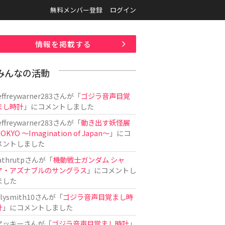
無料メンバー登録
ログイン
情報を掲載する
みんなの活動
effreywarner283
さんが「
ゴジラ音声目覚
まし時計
」にコメントしました
effreywarner283
さんが「
動き出す妖怪展
OKYO 〜Imagination of Japan〜
」にコ
メントしました
athrutp
さんが「
機動戦士ガンダム シャ
ア・アズナブルのサングラス
」にコメントし
ました
ilysmith10
さんが「
ゴジラ音声目覚まし時
計
」にコメントしました
アッキー
さんが「
ゴジラ音声目覚まし時計
」