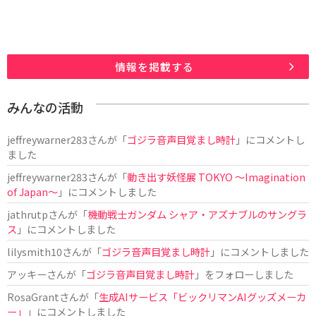
情報を掲載する
みんなの活動
jeffreywarner283
さんが「
ゴジラ音声目覚まし時計
」にコメントし
ました
jeffreywarner283
さんが「
動き出す妖怪展 TOKYO 〜Imagination
of Japan〜
」にコメントしました
jathrutp
さんが「
機動戦士ガンダム シャア・アズナブルのサングラ
ス
」にコメントしました
lilysmith10
さんが「
ゴジラ音声目覚まし時計
」にコメントしました
アッキー
さんが「
ゴジラ音声目覚まし時計
」をフォローしました
RosaGrant
さんが「
生成AIサービス「ビックリマンAIグッズメーカ
ー」
」にコメントしました