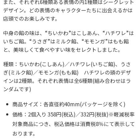
また、それぞれ6種類ある表情の内1種類はシークレット
デザイン。どの表情のキャラクターたちに出会えるかは
店頭でのお楽しみです。
中身の餡の味は、“ちいかわ”はこしあん、“ハチワレ”は
いちご餡。“うさぎ”はミルク餡、“モモンガ”はもも餡
と、美味しくて食べやすい味をセレクトしました。
種類：ちいかわ(こしあん)／ハチワレ(いちご餡)、
うさ
ぎ(ミルク餡)／モモンガ(もも餡)
ハチワレの頭のデザ
インは2種類。
それぞれ表情は全6種類(組み合わせはラ
ンダムです)
商品サイズ：各直径約40mm(パッケージを除く)
価格：2個入り 358円(税込)／332円(税抜)
※軽減税率
対象商品につき、
税込価格は消費税8％にて表示して
おります。