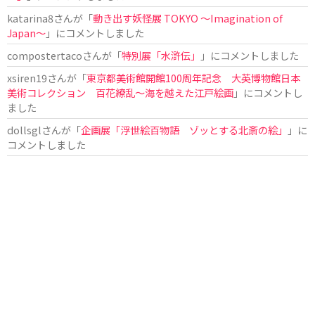
katarina8
さんが「
動き出す妖怪展 TOKYO 〜Imagination of
Japan〜
」にコメントしました
compostertaco
さんが「
特別展「水滸伝」
」にコメントしました
xsiren19
さんが「
東京都美術館開館100周年記念 大英博物館日本
美術コレクション 百花繚乱～海を越えた江戸絵画
」にコメントし
ました
dollsgl
さんが「
企画展「浮世絵百物語 ゾッとする北斎の絵」
」に
コメントしました