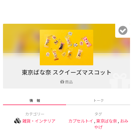
東京ばな奈 スクイーズマスコット
商品
情 報
トーク
カテゴリー
タグ
雑貨・インテリア
カプセルトイ
,
東京ばな奈
,
おみ
やげ