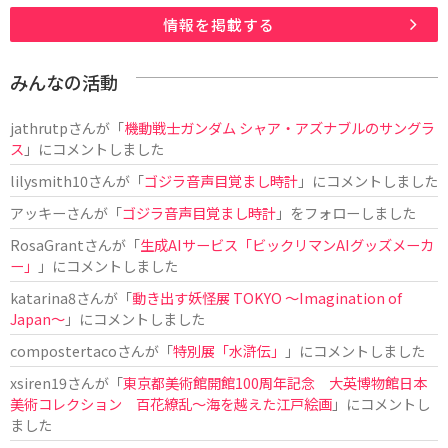
情報を掲載する
みんなの活動
jathrutp
さんが「
機動戦士ガンダム シャア・アズナブルのサングラ
ス
」にコメントしました
lilysmith10
さんが「
ゴジラ音声目覚まし時計
」にコメントしました
アッキー
さんが「
ゴジラ音声目覚まし時計
」をフォローしました
RosaGrant
さんが「
生成AIサービス「ビックリマンAIグッズメーカ
ー」
」にコメントしました
katarina8
さんが「
動き出す妖怪展 TOKYO 〜Imagination of
Japan〜
」にコメントしました
compostertaco
さんが「
特別展「水滸伝」
」にコメントしました
xsiren19
さんが「
東京都美術館開館100周年記念 大英博物館日本
美術コレクション 百花繚乱～海を越えた江戸絵画
」にコメントし
ました