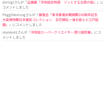
dollsgl
さんが「
企画展「浮世絵百物語 ゾッとする北斎の絵」
」に
コメントしました
PeggVikutong
さんが「
展覧会「東京都美術館開館100周年記念
大英博物館日本美術コレクション 百花繚乱〜海を越えた江戸絵
画」
」にコメントしました
skynko41
さんが「
浮世絵スーパークリエイター 歌川国芳展
」にコ
メントしました