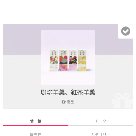
珈琲羊羹、紅茶羊羹
商品
情 報
トーク
発売日
カテゴリー