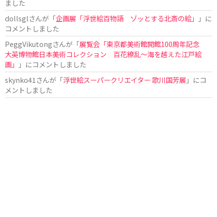
ました
dollsgl
さんが「
企画展「浮世絵百物語 ゾッとする北斎の絵」
」に
コメントしました
PeggVikutong
さんが「
展覧会「東京都美術館開館100周年記念
大英博物館日本美術コレクション 百花繚乱〜海を越えた江戸絵
画」
」にコメントしました
skynko41
さんが「
浮世絵スーパークリエイター 歌川国芳展
」にコ
メントしました