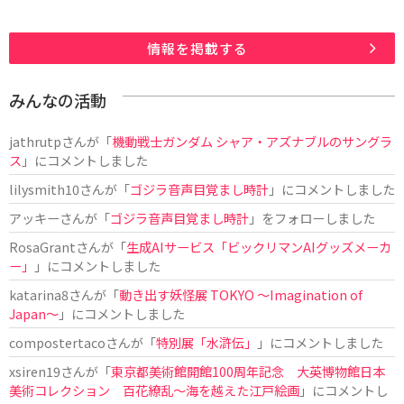
情報を掲載する
みんなの活動
jathrutp
さんが「
機動戦士ガンダム シャア・アズナブルのサングラ
ス
」にコメントしました
lilysmith10
さんが「
ゴジラ音声目覚まし時計
」にコメントしました
アッキー
さんが「
ゴジラ音声目覚まし時計
」をフォローしました
RosaGrant
さんが「
生成AIサービス「ビックリマンAIグッズメーカ
ー」
」にコメントしました
katarina8
さんが「
動き出す妖怪展 TOKYO 〜Imagination of
Japan〜
」にコメントしました
compostertaco
さんが「
特別展「水滸伝」
」にコメントしました
xsiren19
さんが「
東京都美術館開館100周年記念 大英博物館日本
美術コレクション 百花繚乱～海を越えた江戸絵画
」にコメントし