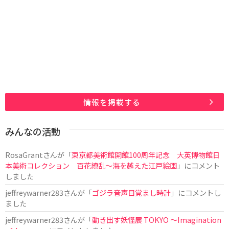
情報を掲載する
みんなの活動
RosaGrant
さんが「
東京都美術館開館100周年記念 大英博物館日
本美術コレクション 百花繚乱～海を越えた江戸絵画
」にコメント
しました
jeffreywarner283
さんが「
ゴジラ音声目覚まし時計
」にコメントし
ました
jeffreywarner283
さんが「
動き出す妖怪展 TOKYO 〜Imagination