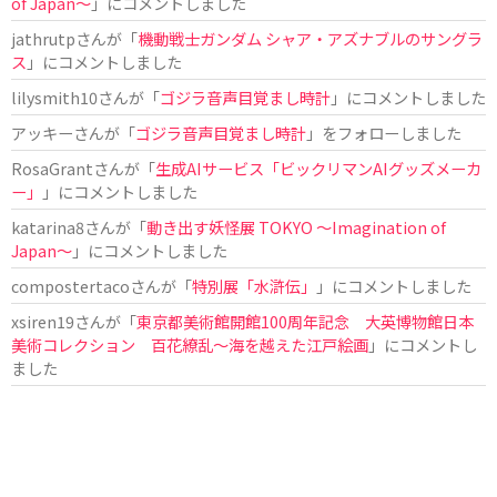
of Japan〜
」にコメントしました
jathrutp
さんが「
機動戦士ガンダム シャア・アズナブルのサングラ
ス
」にコメントしました
lilysmith10
さんが「
ゴジラ音声目覚まし時計
」にコメントしました
アッキー
さんが「
ゴジラ音声目覚まし時計
」をフォローしました
RosaGrant
さんが「
生成AIサービス「ビックリマンAIグッズメーカ
ー」
」にコメントしました
katarina8
さんが「
動き出す妖怪展 TOKYO 〜Imagination of
Japan〜
」にコメントしました
compostertaco
さんが「
特別展「水滸伝」
」にコメントしました
xsiren19
さんが「
東京都美術館開館100周年記念 大英博物館日本
美術コレクション 百花繚乱～海を越えた江戸絵画
」にコメントし
ました