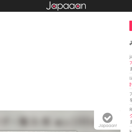
j
l
R
Japaaan!
k