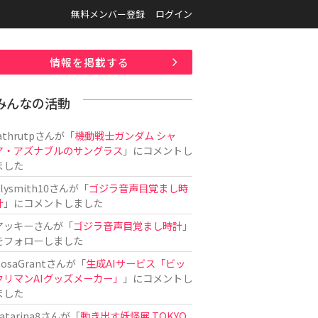
無料メンバー登録
ログイン
情報を掲載する
みんなの活動
athrutp
さんが「
機動戦士ガンダム シャ
ア・アズナブルのサングラス
」にコメントし
ました
ilysmith10
さんが「
ゴジラ音声目覚まし時
計
」にコメントしました
アッキー
さんが「
ゴジラ音声目覚まし時計
」
をフォローしました
osaGrant
さんが「
生成AIサービス「ビッ
クリマンAIグッズメーカー」
」にコメントし
ました
atarina8
さんが「
動き出す妖怪展 TOKYO