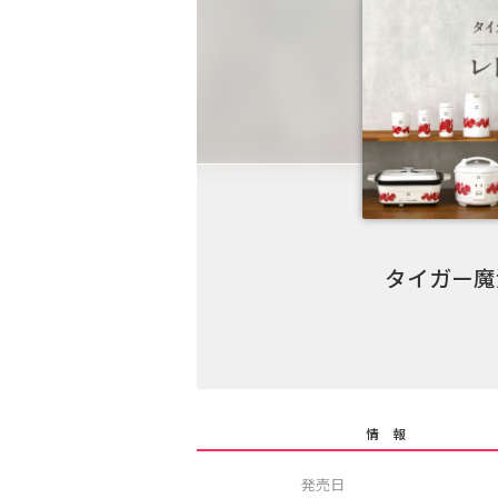
タイガー魔
情 報
発売日