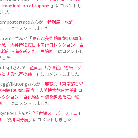
Imagination of Japan〜
」にコメントし
ました
ompostertaco
さんが「
特別展「水滸
伝」
」にコメントしました
siren19
さんが「
東京都美術館開館100周年
記念 大英博物館日本美術コレクション 百
花繚乱～海を越えた江戸絵画
」にコメントし
ました
ollsgl
さんが「
企画展「浮世絵百物語 ゾ
ッとする北斎の絵」
」にコメントしました
eggVikutong
さんが「
展覧会「東京都美術
館開館100周年記念 大英博物館日本美術コ
レクション 百花繚乱〜海を越えた江戸絵
画」
」にコメントしました
kynko41
さんが「
浮世絵スーパークリエイ
ター 歌川国芳展
」にコメントしました