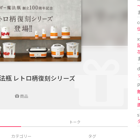
〜
c
x
d
法瓶 レトロ柄復刻シリーズ
P
商品
s
トーク
カテゴリー
タグ