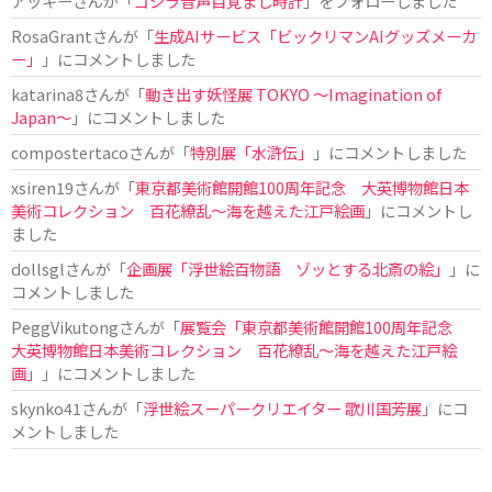
アッキー
さんが「
ゴジラ音声目覚まし時計
」をフォローしました
RosaGrant
さんが「
生成AIサービス「ビックリマンAIグッズメーカ
ー」
」にコメントしました
katarina8
さんが「
動き出す妖怪展 TOKYO 〜Imagination of
Japan〜
」にコメントしました
compostertaco
さんが「
特別展「水滸伝」
」にコメントしました
xsiren19
さんが「
東京都美術館開館100周年記念 大英博物館日本
美術コレクション 百花繚乱～海を越えた江戸絵画
」にコメントし
ました
dollsgl
さんが「
企画展「浮世絵百物語 ゾッとする北斎の絵」
」に
コメントしました
PeggVikutong
さんが「
展覧会「東京都美術館開館100周年記念
大英博物館日本美術コレクション 百花繚乱〜海を越えた江戸絵
画」
」にコメントしました
skynko41
さんが「
浮世絵スーパークリエイター 歌川国芳展
」にコ
メントしました