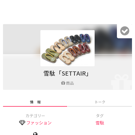
雪駄「SETTAIR」
商品
情 報
トーク
カテゴリー
タグ
ファッション
雪駄