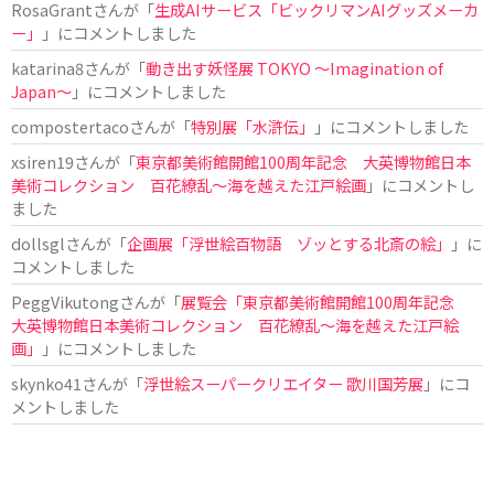
RosaGrant
さんが「
生成AIサービス「ビックリマンAIグッズメーカ
ー」
」にコメントしました
katarina8
さんが「
動き出す妖怪展 TOKYO 〜Imagination of
Japan〜
」にコメントしました
compostertaco
さんが「
特別展「水滸伝」
」にコメントしました
xsiren19
さんが「
東京都美術館開館100周年記念 大英博物館日本
美術コレクション 百花繚乱～海を越えた江戸絵画
」にコメントし
ました
dollsgl
さんが「
企画展「浮世絵百物語 ゾッとする北斎の絵」
」に
コメントしました
PeggVikutong
さんが「
展覧会「東京都美術館開館100周年記念
大英博物館日本美術コレクション 百花繚乱〜海を越えた江戸絵
画」
」にコメントしました
skynko41
さんが「
浮世絵スーパークリエイター 歌川国芳展
」にコ
メントしました