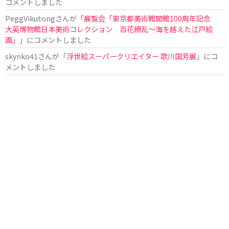
コメントしました
PeggVikutong
さんが「
展覧会「東京都美術館開館100周年記念
大英博物館日本美術コレクション 百花繚乱〜海を越えた江戸絵
画」
」にコメントしました
skynko41
さんが「
浮世絵スーパークリエイター 歌川国芳展
」にコ
メントしました