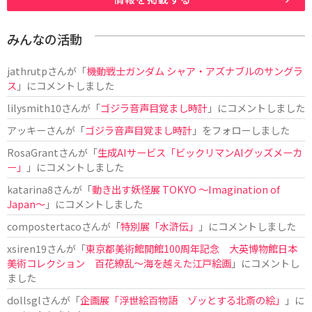
みんなの活動
jathrutp
さんが「
機動戦士ガンダム シャア・アズナブルのサングラ
ス
」にコメントしました
lilysmith10
さんが「
ゴジラ音声目覚まし時計
」にコメントしました
アッキー
さんが「
ゴジラ音声目覚まし時計
」をフォローしました
RosaGrant
さんが「
生成AIサービス「ビックリマンAIグッズメーカ
ー」
」にコメントしました
katarina8
さんが「
動き出す妖怪展 TOKYO 〜Imagination of
Japan〜
」にコメントしました
compostertaco
さんが「
特別展「水滸伝」
」にコメントしました
xsiren19
さんが「
東京都美術館開館100周年記念 大英博物館日本
美術コレクション 百花繚乱～海を越えた江戸絵画
」にコメントし
ました
dollsgl
さんが「
企画展「浮世絵百物語 ゾッとする北斎の絵」
」に