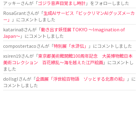
アッキー
さんが「
ゴジラ音声目覚まし時計
」をフォローしました
RosaGrant
さんが「
生成AIサービス「ビックリマンAIグッズメーカ
ー」
」にコメントしました
katarina8
さんが「
動き出す妖怪展 TOKYO 〜Imagination of
Japan〜
」にコメントしました
compostertaco
さんが「
特別展「水滸伝」
」にコメントしました
xsiren19
さんが「
東京都美術館開館100周年記念 大英博物館日本
美術コレクション 百花繚乱～海を越えた江戸絵画
」にコメントし
ました
dollsgl
さんが「
企画展「浮世絵百物語 ゾッとする北斎の絵」
」に
コメントしました